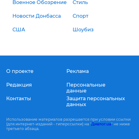
Военное Обозрение
Стиль
Новости Донбасса
Спорт
США
Шоубиз
О проекте
Реклама
Редакция
Персональные
данные
Контакты
Защита персональных
данных
Использование материалов разрешается при условии ссылки
(для интернет-изданий - гиперссылки) на "
Диалог.ua
" не ниже
третьего абзаца.