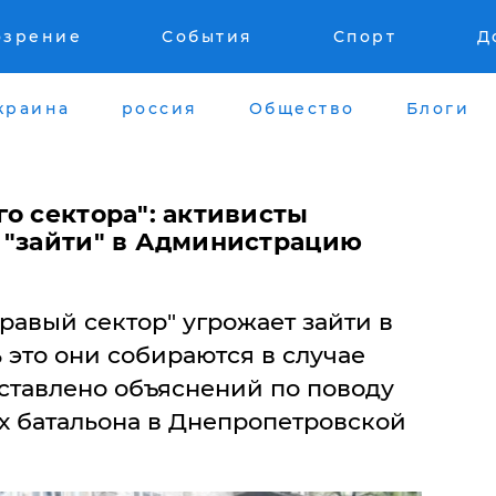
озрение
События
Спорт
Д
краина
россия
Общество
Блоги
о сектора": активисты
 "зайти" в Администрацию
равый сектор" угрожает зайти в
это они собираются в случае
оставлено объяснений по поводу
х батальона в Днепропетровской