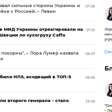
назвал сильные стороны Украины и
07:38
ойне с Россией, – Левин
 в МИД Украины отреагировали на
Лор
07:01
нич
Швеции по сухогрузу Caffa
угр
См
 покорны", – Лора Лумер назвала
06:57
ля
Б
били НПЗ, входящий в ТОП-5
05:56
ли второго генерала – стало
23:49
"Он
– Л