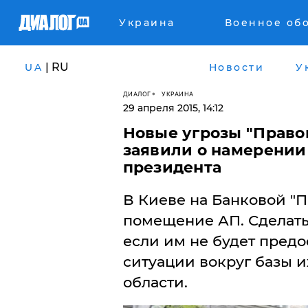
Украина
Военное об
| RU
UA
Новости
У
ДИАЛОГ
УКРАИНА
29 апреля 2015, 14:12
Новые угрозы "Правог
заявили о намерении
президента
В Киеве на Банковой "П
помещение АП. Сделать 
если им не будет пред
ситуации вокруг базы и
области.