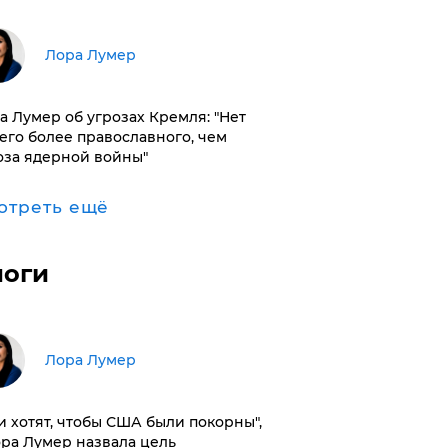
​Лора Лумер
а Лумер об угрозах Кремля: "Нет
его более православного, чем
оза ядерной войны"
отреть ещё
логи
​Лора Лумер
и хотят, чтобы США были покорны",
ора Лумер назвала цель