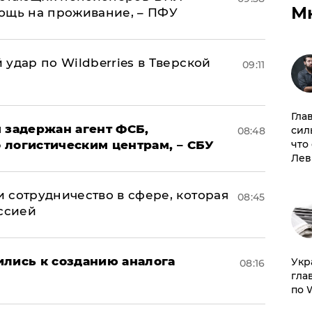
М
ощь на проживание, – ПФУ
удар по Wildberries в Тверской
09:11
Гла
 задержан агент ФСБ,
сил
08:48
 логистическим центрам, – СБУ
что
Лев
 сотрудничество в сфере, которая
08:45
оссией
ились к созданию аналога
​Ук
08:16
гла
по 