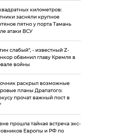
квадратных километров:
тники засняли крупное
тяное пятно у порта Тамань
ле атаки ВСУ
утин слабый", - известный Z-
нкор обвинил главу Кремля в
вале войны
точник раскрыл возможные
ровые планы Драпатого:
кусу прочат важный пост в
У
ене прошла тайная встреча экс-
овников Европы и РФ по