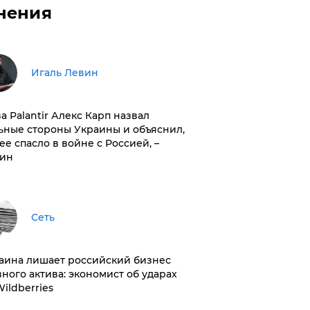
нения
Игаль Левин
ва Palantir Алекс Карп назвал
ьные стороны Украины и объяснил,
 ее спасло в войне с Россией, –
ин
Сеть
раина лишает российский бизнес
вного актива: экономист об ударах
Wildberries