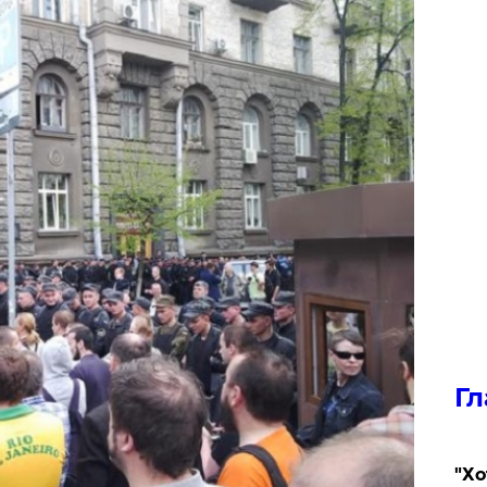
Гл
​"Х