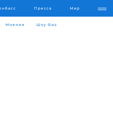
онбасс
Пресса
Мир
Мнение
Шоу-Биз