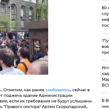
80 
спу
неф
пос
​"П
вое
про
​Ис
кад
Мар
ВС
ь
, Отметим, как ранее
сообщалось
, сейчас в
ет поджечь здание Администрации
В В
ии, если их требования не будут услышаны.
чин
ь "Правого сектора" Артем Скоропадский,.