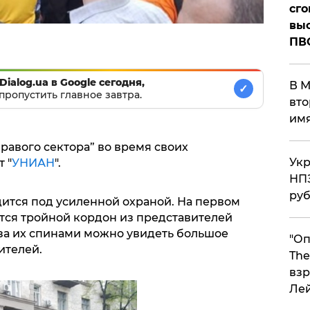
сго
выс
ПВ
Dialog.ua в Google сегодня,
В М
✓
пропустить главное завтра.
вто
им
равого сектора” во время своих
Укр
 "
УНИАН
".
НПЗ
ру
дится под усиленной охраной. На первом
тся тройной кордон из представителей
за их спинами можно увидеть большое
"Оп
ителей.
The
взр
Ле