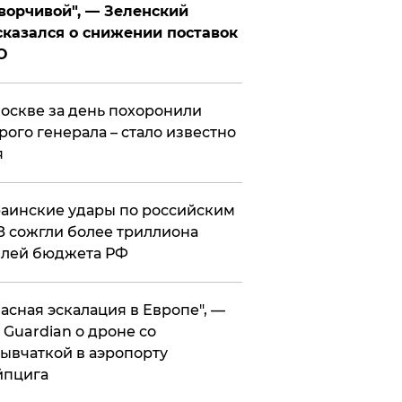
ворчивой", — Зеленский
казался о снижении поставок
О
оскве за день похоронили
рого генерала – стало известно
я
аинские удары по российским
 сожгли более триллиона
блей бюджета РФ
асная эскалация в Европе", —
 Guardian о дроне со
ывчаткой в аэропорту
йпцига