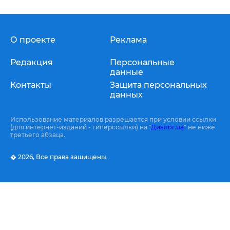
О проекте
Реклама
Редакция
Персональные
данные
Контакты
Защита персональных
данных
Использование материалов разрешается при условии ссылки
(для интернет-изданий - гиперссылки) на "
Диалог.ua
" не ниже
третьего абзаца.
� 2026,
Все права защищены.