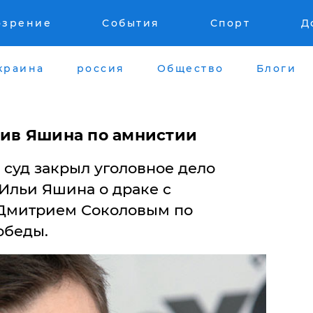
озрение
События
Спорт
Д
краина
россия
Общество
Блоги
тив Яшина по амнистии
 суд закрыл уголовное дело
Ильи Яшина о драке с
Дмитрием Соколовым по
обеды.