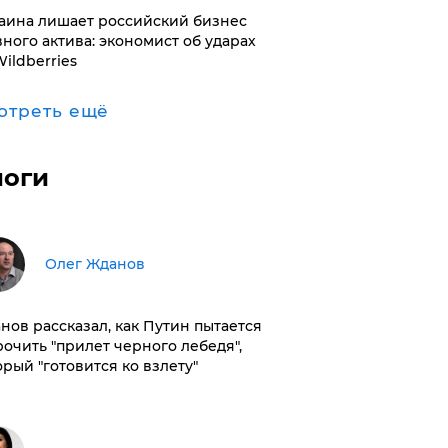
раина лишает российский бизнес
вного актива: экономист об ударах
Wildberries
отреть ещё
логи
Олег Жданов
нов рассказал, как Путин пытается
рочить "прилет черного лебедя",
орый "готовится ко взлету"