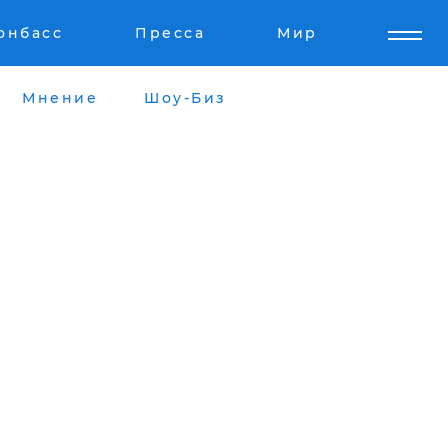
онбасс
Пресса
Мир
Мнение
Шоу-Биз