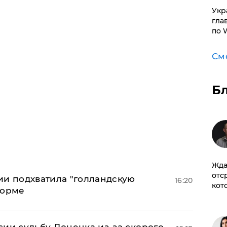
​Ук
гла
по 
См
Б
Жда
отс
ии подхватила "голландскую
16:20
кот
форме
сии судьбу Донецка из-за скорого