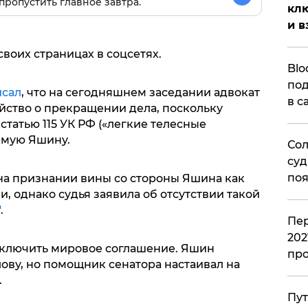
пропустить главное завтра.
клю
и в
воих страницах в соцсетях.
Blo
под
исал
, что на сегодняшнем заседании адвокат
в с
йство о прекращении дела, поскольку
статью 115 УК РФ («легкие телесные
емую Яшину.
Сол
суд
поя
на признании вины со стороны Яшина как
, однако судья заявила об отсутствии такой
"
.
Пер
202
аключить мировое соглашение. Яшин
пр
лову, но помощник сенатора настаивал на
.
Пут