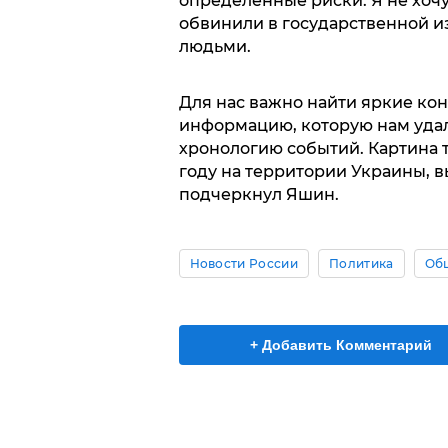
определенные риски. Я не хочу
обвинили в государственной из
людьми.
Для нас важно найти яркие к
информацию, которую нам удал
хронологию событий. Картина т
году на территории Украины, в
подчеркнул Яшин.
Новости России
Политика
Об
+ Добавить Комментарий