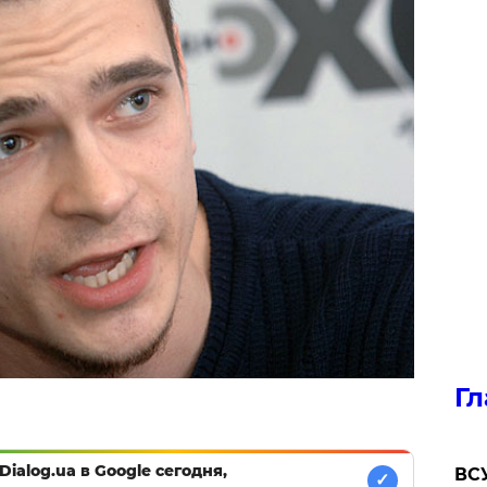
Гл
Dialog.ua в Google сегодня,
ВСУ
✓