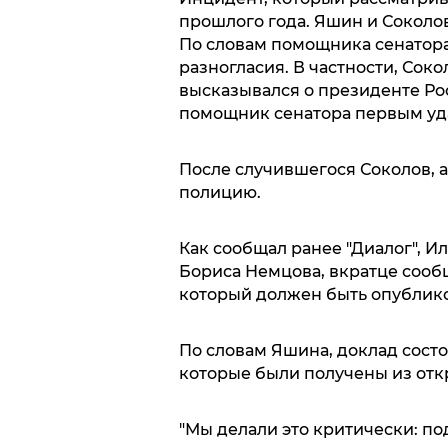
прошлого года. Яшин и Соколов
По словам помощника сенатора
разногласия. В частности, Сок
высказывался о президенте Ро
помощник сенатора первым уда
После случившегося Соколов, а
полицию.
Как сообщал ранее "Диалог", И
Бориса Немцова, вкратце сооб
который должен быть опублико
По словам Яшина, доклад состои
которые были получены из отк
"Мы делали это критически: по