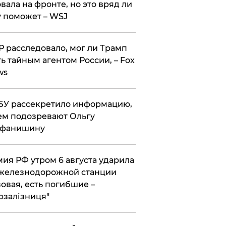
вала на фронте, но это вряд ли
 поможет – WSJ
 расследовало, мог ли Трамп
ь тайным агентом России, – Fox
ws
У рассекретило информацию,
ем подозревают Ольгу
ефанишину
ия РФ утром 6 августа ударила
железнодорожной станции
овая, есть погибшие –
рзалізниця"