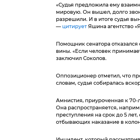
«Судья предложила ему взаимно
мировую. Он вышел, долго звон
разрешили. И в итоге судья вы
—
цитирует
Яшина агентство «Я
Помощник сенатора отказался о
вины. «Если человек принимае
заключил Соколов.
Оппозиционер отметил, что про
словам, судья собиралась вско
Амнистия, приуроченная к 70-л
Она распространяется, наприм
преступления на срок до 5 лет
отбывающих наказание в колон
Инцидент, который рассматрив