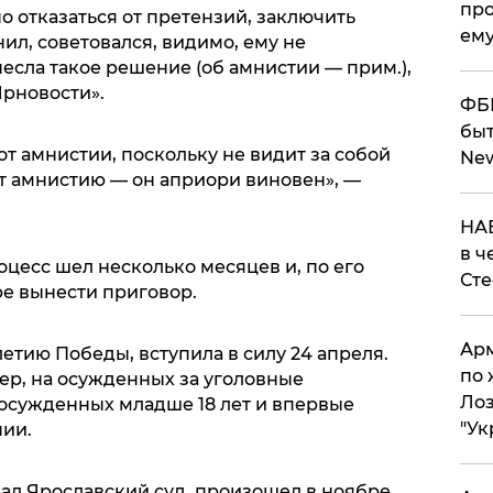
про
 отказаться от претензий, заключить
ему
ил, советовался, видимо, ему не
несла такое решение (об амнистии — прим.),
рновости».
ФБР
быт
т амнистии, поскольку не видит за собой
Ne
т амнистию — он априори виновен», —
НАБ
в ч
цесс шел несколько месяцев и, по его
Ст
ре вынести приговор.
Арм
етию Победы, вступила в силу 24 апреля.
по 
ер, на осужденных за уголовные
Лоз
, осужденных младше 18 лет и впервые
"Ук
ии.
ал Ярославский суд, произошел в ноябре