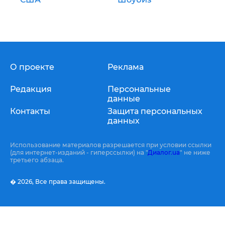
О проекте
Реклама
Редакция
Персональные
данные
Контакты
Защита персональных
данных
Использование материалов разрешается при условии ссылки
(для интернет-изданий - гиперссылки) на "
Диалог.ua
" не ниже
третьего абзаца.
� 2026,
Все права защищены.