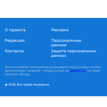
О проекте
Реклама
Редакция
Персональные
данные
Контакты
Защита персональных
данных
Использование материалов разрешается при условии ссылки
(для интернет-изданий - гиперссылки) на "
Диалог.ua
" не ниже
третьего абзаца.
� 2026,
Все права защищены.