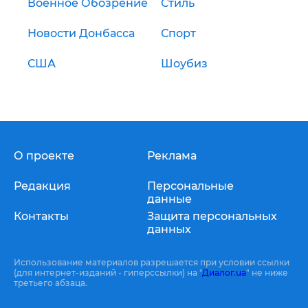
Военное Обозрение
Стиль
Новости Донбасса
Спорт
США
Шоубиз
О проекте
Реклама
Редакция
Персональные
данные
Контакты
Защита персональных
данных
Использование материалов разрешается при условии ссылки
(для интернет-изданий - гиперссылки) на "
Диалог.ua
" не ниже
третьего абзаца.