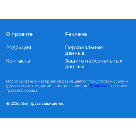
О проекте
Реклама
Редакция
Персональные
данные
Контакты
Защита персональных
данных
Использование материалов разрешается при условии ссылки
(для интернет-изданий - гиперссылки) на "
Диалог.ua
" не ниже
третьего абзаца.
� 2026,
Все права защищены.