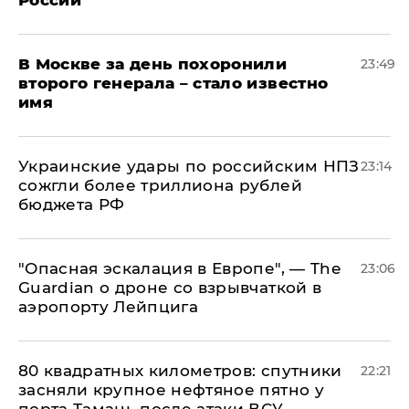
В Москве за день похоронили
23:49
второго генерала – стало известно
имя
Украинские удары по российским НПЗ
23:14
сожгли более триллиона рублей
бюджета РФ
"Опасная эскалация в Европе", — The
23:06
Guardian о дроне со взрывчаткой в
аэропорту Лейпцига
80 квадратных километров: спутники
22:21
засняли крупное нефтяное пятно у
порта Тамань после атаки ВСУ