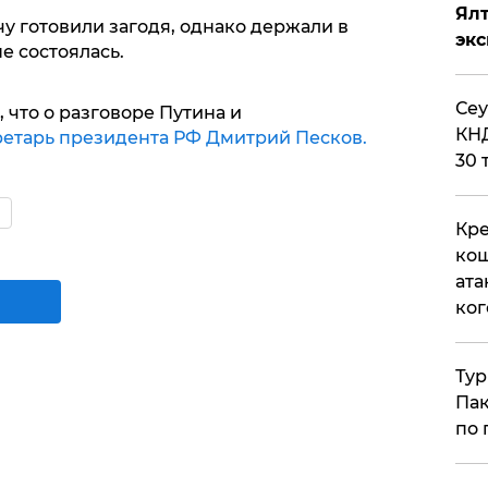
Ял
чу готовили загодя, однако держали в
эк
не состоялась.
​Се
что о разговоре Путина и
КНД
ретарь президента РФ Дмитрий Песков.
30 
о
Кре
кош
ата
ког
Тур
Пак
по 