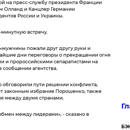
кой на пресс-службу президента Франции
м Олланд и Канцлер Германии
ентов России и Украины.
-минутную встречу.
 «мужчины пожали друг другу руки и
жайшие дни переговоры о прекращении огня
и и пророссийскими сепаратистами на
в сообщении агентства.
о обговорили пути решении конфликта,
ает законным избрание Порошенко, также
я между двумя странами.
Гл
бмен между лидерами», - сказано в
​БЭ