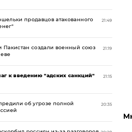
кошельки продавцов атакованного
21:49
енег"
 и Пакистан создали военный союз
21:19
неве
аг к введению "адских санкций"
21:15
предили об угрозе полной
20:35
оссией
М
 оскорбил россиян из-за разговоров