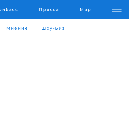
онбасс
Пресса
Мир
Мнение
Шоу-Биз