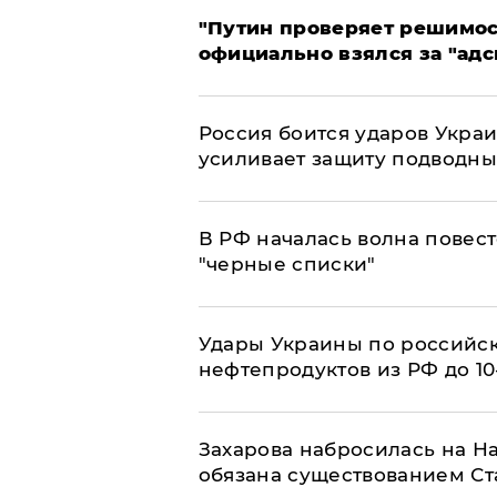
"Путин проверяет решимост
официально взялся за "адс
Россия боится ударов Укра
усиливает защиту подводны
​В РФ началась волна повест
"черные списки"
Удары Украины по российс
нефтепродуктов из РФ до 1
​Захарова набросилась на Н
обязана существованием Ст