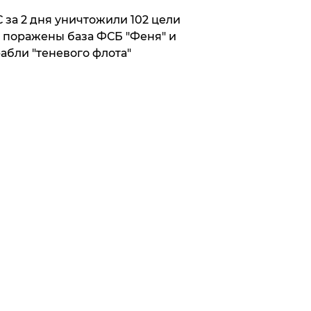
 за 2 дня уничтожили 102 цели
 поражены база ФСБ "Феня" и
абли "теневого флота"