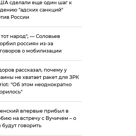
ША сделали еще один шаг к
дению "адских санкций"
тив России
е тот народ", — Соловьев
орбил россиян из-за
говоров о мобилизации
оров рассказал, почему у
аины не хватает ракет для ЗРК
riot: "Об этом неоднократно
орилось"
енский впервые прибыл в
бию на встречу с Вучичем – о
 будут говорить