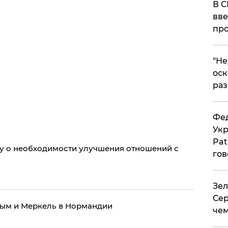
В С
вве
про
​"Н
оск
раз
Фед
Укр
Pat
ну о необходимости улучшения отношений с
гов
Зел
Сер
ым и Меркель в Нормандии
чем