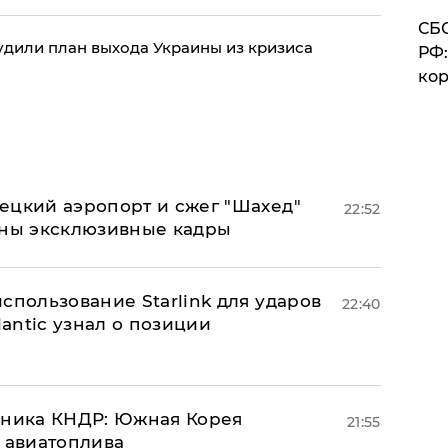
СБС
дили план выхода Украины из кризиса
РФ:
кор
ецкий аэропорт и сжег "Шахед"
22:52
аны эксклюзивные кадры
спользование Starlink для ударов
22:40
lantic узнал о позиции
юзника КНДР: Южная Корея
21:55
н авиатоплива