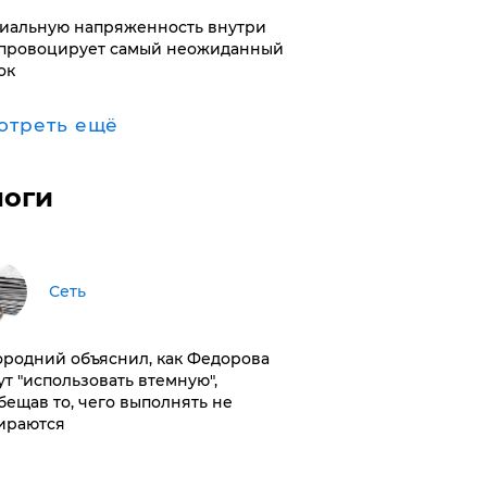
иальную напряженность внутри
провоцирует самый неожиданный
ок
отреть ещё
логи
Сеть
ородний объяснил, как Федорова
ут "использовать втемную",
бещав то, чего выполнять не
ираются