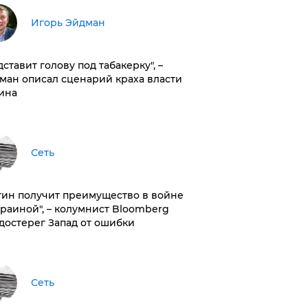
Игорь Эйдман
дставит голову под табакерку", –
ман описал сценарий краха власти
ина
Сеть
тин получит преимущество в войне
краиной", – колумнист Bloomberg
достерег Запад от ошибки
Сеть