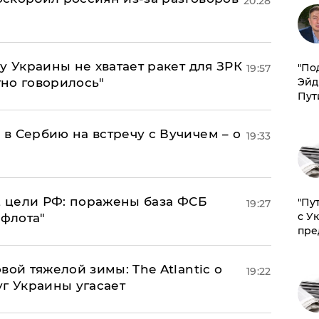
20:28
у Украины не хватает ракет для ЗРК
​"По
19:57
тно говорилось"
Эйд
Пут
в Сербию на встречу с Вучичем – о
19:33
2 цели РФ: поражены база ФСБ
"Пу
19:27
с У
 флота"
пре
вой тяжелой зимы: The Atlantic о
19:22
г Украины угасает