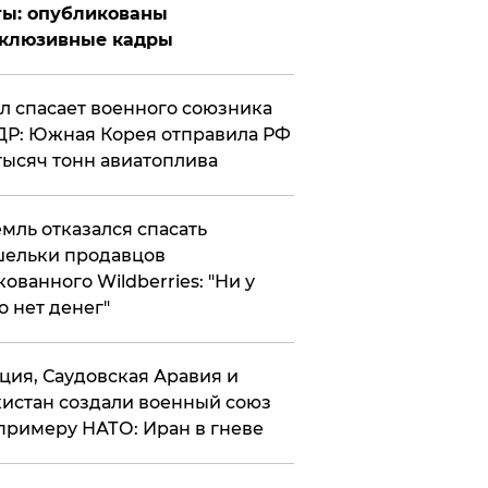
ты: опубликованы
склюзивные кадры
ул спасает военного союзника
Р: Южная Корея отправила РФ
тысяч тонн авиатоплива
мль отказался спасать
ельки продавцов
кованного Wildberries: "Ни у
о нет денег"
ция, Саудовская Аравия и
истан создали военный союз
примеру НАТО: Иран в гневе