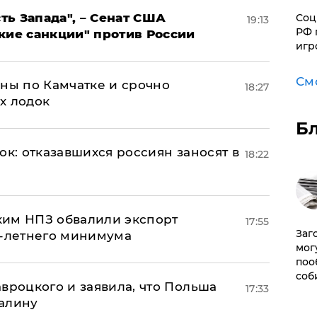
ь Запада", – Сенат США
Соц
19:13
РФ 
кие санкции" против России
игр
См
ины по Камчатке и срочно
18:27
х лодок
Б
ок: отказавшихся россиян заносят в
18:22
ким НПЗ обвалили экспорт
17:55
Заг
0-летнего минимума
мог
поо
соб
авроцкого и заявила, что Польша
17:33
алину