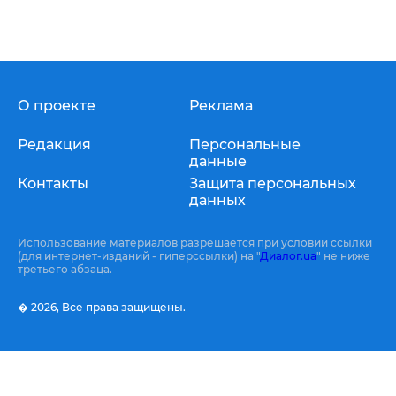
О проекте
Реклама
Редакция
Персональные
данные
Контакты
Защита персональных
данных
Использование материалов разрешается при условии ссылки
(для интернет-изданий - гиперссылки) на "
Диалог.ua
" не ниже
третьего абзаца.
� 2026,
Все права защищены.