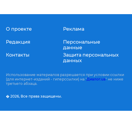
О проекте
Реклама
Редакция
Персональные
данные
Контакты
Защита персональных
данных
Использование материалов разрешается при условии ссылки
(для интернет-изданий - гиперссылки) на "
Диалог.ua
" не ниже
третьего абзаца.
� 2026,
Все права защищены.