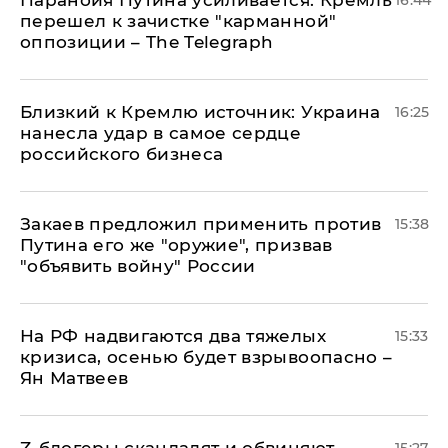
Паранойя Путина усиливается: Кремль
16:44
перешел к зачистке "карманной"
оппозиции – The Telegraph
Близкий к Кремлю источник: Украина
16:25
нанесла удар в самое сердце
российского бизнеса
Закаев предложил применить против
15:38
Путина его же "оружие", призвав
"объявить войну" России
На РФ надвигаются два тяжелых
15:33
кризиса, осенью будет взрывоопасно –
Ян Матвеев