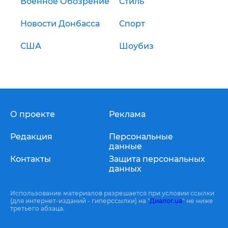
Военное Обозрение
Стиль
Новости Донбасса
Спорт
США
Шоубиз
О проекте
Реклама
Редакция
Персональные
данные
Контакты
Защита персональных
данных
Использование материалов разрешается при условии ссылки
(для интернет-изданий - гиперссылки) на "
Диалог.ua
" не ниже
третьего абзаца.