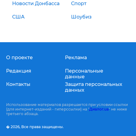
Новости Донбасса
Спорт
США
Шоубиз
О проекте
Реклама
Редакция
Персональные
данные
Контакты
Защита персональных
данных
Использование материалов разрешается при условии ссылки
(для интернет-изданий - гиперссылки) на "
Диалог.ua
" не ниже
третьего абзаца.
� 2026,
Все права защищены.