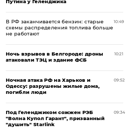
Путина у Геленджика
​В РФ заканчивается бензин: старые
10:49
схемы распределения топлива больше
не работают
​Ночь взрывов в Белгороде: дроны
10:21
атаковали ТЭЦ и здание ФСБ
​Ночная атака РФ на Харьков и
09:52
Одессу: разрушены жилые дома,
погибли люди
Под Геленджиком сожжен РЭБ
09:34
"Волна Купол Гарант", призванный
"душить" Starlink