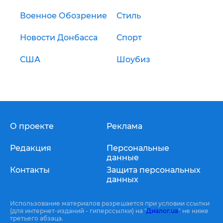
Военное Обозрение
Стиль
Новости Донбасса
Спорт
США
Шоубиз
О проекте
Реклама
Редакция
Персональные
данные
Контакты
Защита персональных
данных
Использование материалов разрешается при условии ссылки
(для интернет-изданий - гиперссылки) на "
Диалог.ua
" не ниже
третьего абзаца.