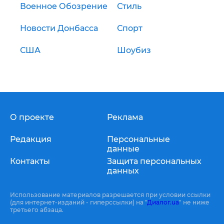
Военное Обозрение
Стиль
Новости Донбасса
Спорт
США
Шоубиз
О проекте
Реклама
Редакция
Персональные
данные
Контакты
Защита персональных
данных
Использование материалов разрешается при условии ссылки
(для интернет-изданий - гиперссылки) на "
Диалог.ua
" не ниже
третьего абзаца.