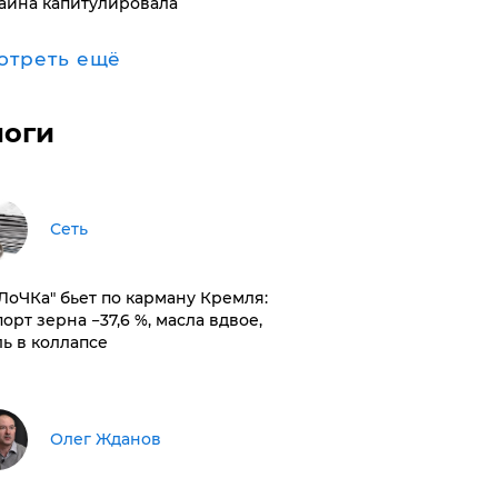
аина капитулировала
отреть ещё
логи
Сеть
оЛоЧКа" бьет по карману Кремля:
орт зерна −37,6 %, масла вдвое,
ль в коллапсе
Олег Жданов