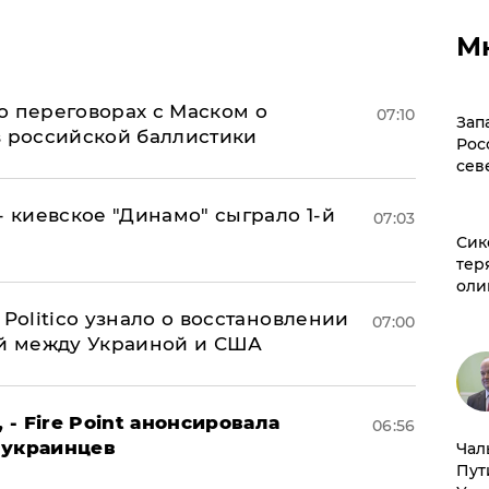
М
о переговорах с Маском о
07:10
Зап
в российской баллистики
Рос
сев
- киевское "Динамо" сыграло 1-й
07:03
Сик
тер
оли
 Politico узнало о восстановлении
07:00
й между Украиной и США
 - Fire Point анонсировала
06:56
 украинцев
Чал
Пут