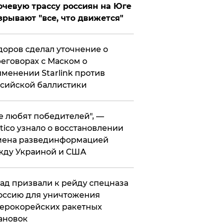
чевую трассу россиян на Юге
зрывают "все, что движется"
оров сделал уточнение о
еговорах с Маском о
менении Starlink против
сийской баллистики
се любят победителей", —
itico узнало о восстановлении
мена развединформацией
жду Украиной и США
ад призвали к рейду спецназа
оссию для уничтожения
ерокорейских ракетных
ановок