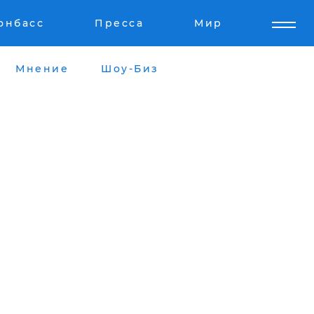
онбасс
Пресса
Мир
Мнение
Шоу-Биз