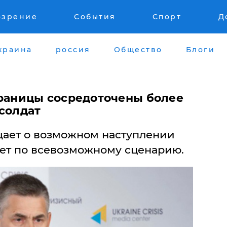
озрение
События
Спорт
Д
краина
россия
Общество
Блоги
границы сосредоточены более
солдат
ает о возможном наступлении
дет по всевозможному сценарию.