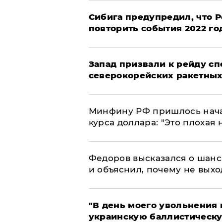
Сибига предупредил, что Р
повторить события 2022 го
Запад призвали к рейду с
северокорейских ракетных
Минфину РФ пришлось начат
курса доллара: "Это плохая 
Федоров высказался о шанс
и объяснил, почему не выхо
​"В день моего увольнени
украинскую баллистическу