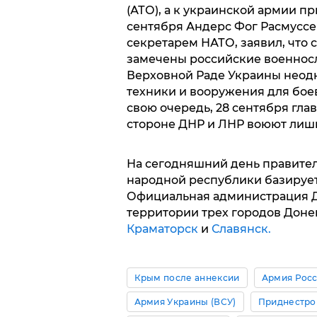
(АТО), а к украинской армии п
сентября Андерс Фог Расмуссе
секретарем НАТО, заявил, что 
замечены российские военнос
Верховной Раде Украины неодн
техники и вооружения для бое
свою очередь, 28 сентября гла
стороне ДНР и ЛНР воюют лиш
На сегодняшний день правите
народной республики базируе
Официальная администрация Д
территории трех городов Доне
Краматорск
и
Славянск.
Крым после аннексии
Армия Рос
Армия Украины (ВСУ)
Приднестро