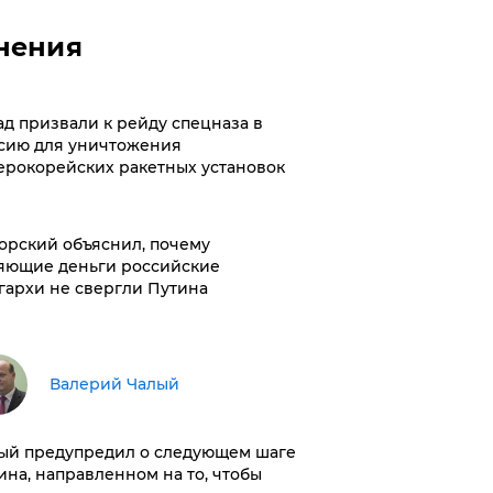
нения
ад призвали к рейду спецназа в
сию для уничтожения
ерокорейских ракетных установок
орский объяснил, почему
яющие деньги российские
гархи не свергли Путина
Валерий Чалый
ый предупредил о следующем шаге
ина, направленном на то, чтобы