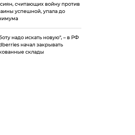
сиян, считающих войну против
аины успешной, упала до
нимума
боту надо искать новую", – в РФ
dberries начал закрывать
кованные склады