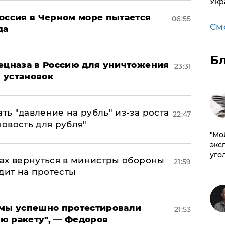
Укр
оссия в Черном море пытается
06:55
См
да
Б
пецназа в Россию для уничтожения
23:31
 установок
ь "давление на рубль" из-за роста
22:47
новость для рубля"
​"М
эксп
уго
ах вернуться в министры обороны
21:59
дит на протесты
я мы успешно протестировали
21:53
ю ракету", — Федоров