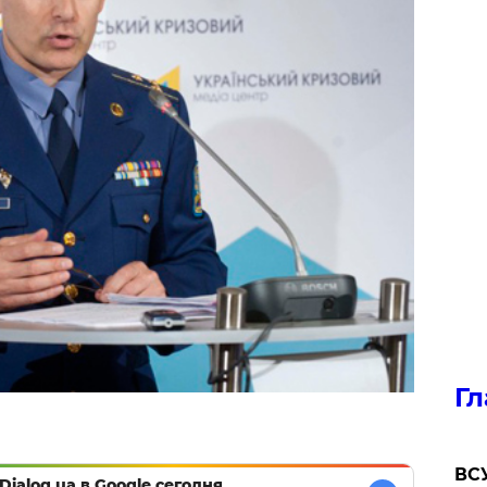
Гл
ВСУ
Dialog.ua в Google сегодня,