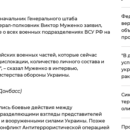
Фед
, начальник Генерального штаба
вер
ерал-полковник Виктор Муженко заявил,
объ
е о всех военных подразделениях ВСУ РФ на
про
сийских военных частей, которые сейчас
​"В
дислокации, количество личного состава и
усп
 – сказал Муженко в интервью,
укр
стерства обороны Украины.
рак
Донбасс)
Сик
тер
ались боевые действия между
оли
 разделяющими взгляды представителей
а и вооруженными силами Украины. Позже
​Пр
 конфликт Антитеррористической операцией