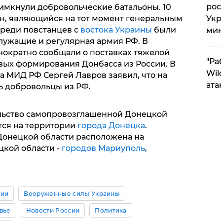
рос
римкнули добровольческие батальоны. 10
н, являющийся на тот момент генеральным
Укр
среди повстанцев с
востока Украины
были
ми
лужащие и регулярная армия РФ. В
ократно сообщали о поставках тяжелой
"Ра
вых формирования Донбасса из России. В
Wil
ва МИД РФ Сергей Лавров заявил, что на
ата
ь добровольцы из РФ.
льство самопровозглашенной Донецкой
тся на территории
города Донецка
.
онецкой области расположена на
цкой области -
городов Мариуполь
,
сии
Вооруженные силы Украины
вье
Новости России
Политика