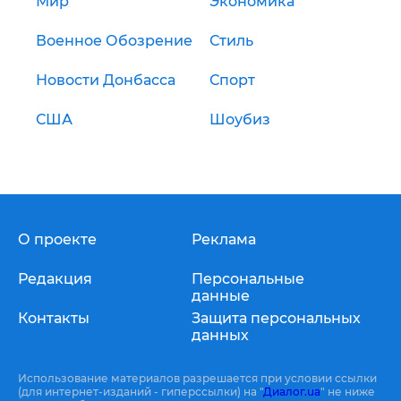
Мир
Экономика
Военное Обозрение
Стиль
Новости Донбасса
Спорт
США
Шоубиз
О проекте
Реклама
Редакция
Персональные
данные
Контакты
Защита персональных
данных
Использование материалов разрешается при условии ссылки
(для интернет-изданий - гиперссылки) на "
Диалог.ua
" не ниже