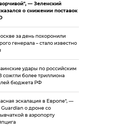
ворчивой", — Зеленский
казался о снижении поставок
О
оскве за день похоронили
рого генерала – стало известно
я
аинские удары по российским
 сожгли более триллиона
блей бюджета РФ
асная эскалация в Европе", —
 Guardian о дроне со
ывчаткой в аэропорту
йпцига