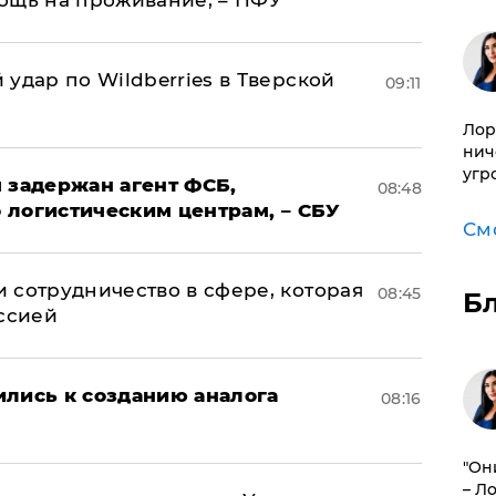
ощь на проживание, – ПФУ
удар по Wildberries в Тверской
09:11
Лор
нич
угр
 задержан агент ФСБ,
08:48
 логистическим центрам, – СБУ
См
 сотрудничество в сфере, которая
08:45
Б
оссией
ились к созданию аналога
08:16
"Он
– Л