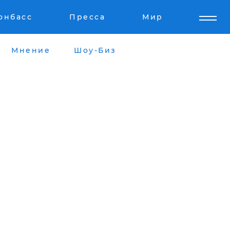
онбасс
Пресса
Мир
Мнение
Шоу-Биз