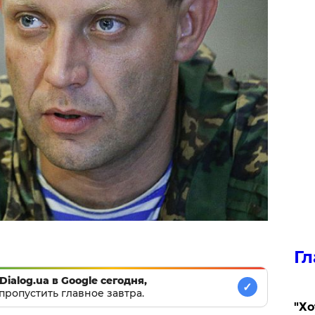
Гл
Dialog.ua в Google сегодня,
✓
пропустить главное завтра.
​"Х