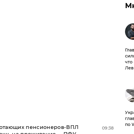
М
Гла
сил
что
Лев
​Ук
гла
по 
аботающих пенсионеров-ВПЛ
09:38