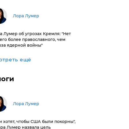
​Лора Лумер
а Лумер об угрозах Кремля: "Нет
его более православного, чем
оза ядерной войны"
отреть ещё
логи
​Лора Лумер
и хотят, чтобы США были покорны",
ора Лумер назвала цель