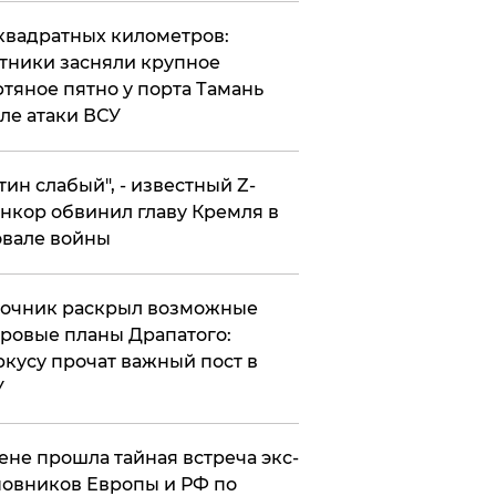
квадратных километров:
тники засняли крупное
тяное пятно у порта Тамань
ле атаки ВСУ
утин слабый", - известный Z-
нкор обвинил главу Кремля в
вале войны
точник раскрыл возможные
ровые планы Драпатого:
кусу прочат важный пост в
У
ене прошла тайная встреча экс-
овников Европы и РФ по