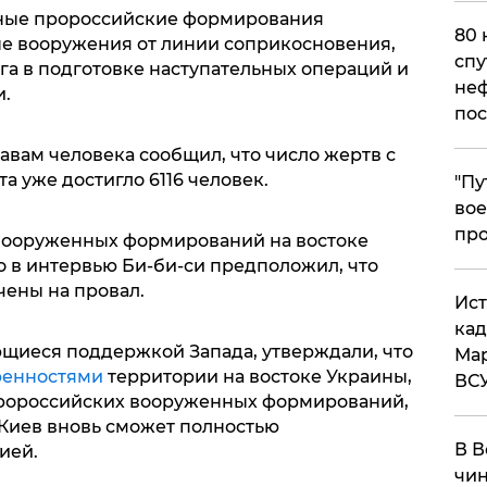
ные пророссийские формирования
80 
ые вооружения от линии соприкосновения,
спу
га в подготовке наступательных операций и
неф
.
пос
авам человека сообщил, что число жертв с
а уже достигло 6116 человек.
​"П
вое
про
 вооруженных формирований на востоке
 в интервью Би-би-си предположил, что
ены на провал.
​Ис
кад
ющиеся поддержкой Запада, утверждали, что
Мар
ренностями
территории на востоке Украины,
ВС
ророссийских вооруженных формирований,
а Киев вновь сможет полностью
В В
ией.
чин