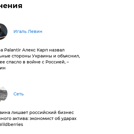
нения
Игаль Левин
ва Palantir Алекс Карп назвал
ьные стороны Украины и объяснил,
 ее спасло в войне с Россией, –
ин
Сеть
раина лишает российский бизнес
вного актива: экономист об ударах
Wildberries