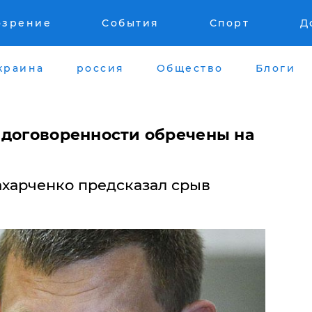
озрение
События
Спорт
Д
краина
россия
Общество
Блоги
 договоренности обречены на
ахарченко предсказал срыв