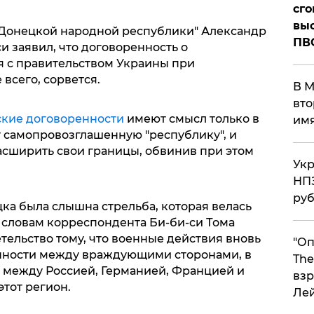
сго
выс
Донецкой народной республики" Александр
ПВ
и заявил, что договоренность о
я с правительством Украины при
всего, сорвется.
В М
вто
кие договоренности
имеют смысл только в
им
т самопровозглашенную "республику", и
асширить свои границы, обвинив при этом
Укр
НПЗ
ру
ка была слышна стрельба, которая велась
 словам корреспондента Би-би-си Тома
тельство тому, что военные действия вновь
"Оп
енности между враждующими сторонами, в
The
 между Россией, Германией, Францией и
взр
этот регион.
Ле