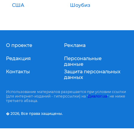
США
Шоубиз
О проекте
Реклама
Редакция
Персональные
данные
Контакты
Защита персональных
данных
Использование материалов разрешается при условии ссылки
(для интернет-изданий - гиперссылки) на "
Диалог.ua
" не ниже
третьего абзаца.
� 2026,
Все права защищены.