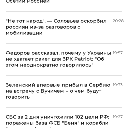
Осетии Россией
​"Не тот народ", — Соловьев оскорбил
20:28
россиян из-за разговоров о
мобилизации
Федоров рассказал, почему у Украины
19:57
не хватает ракет для ЗРК Patriot: "Об
этом неоднократно говорилось"
Зеленский впервые прибыл в Сербию
19:33
на встречу с Вучичем – о чем будут
говорить
СБС за 2 дня уничтожили 102 цели РФ:
19:27
поражены база ФСБ "Беня" и корабли