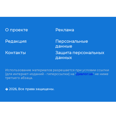
О проекте
Реклама
Редакция
Персональные
данные
Контакты
Защита персональных
данных
Использование материалов разрешается при условии ссылки
(для интернет-изданий - гиперссылки) на "
Диалог.ua
" не ниже
третьего абзаца.
� 2026,
Все права защищены.