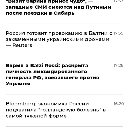
"Визит барина принес чудо", —
17:37
западные СМИ смеются над Путиным
после поездки в Сибирь
​Россия готовит провокацию в Балтии с
17:35
захваченными украинскими дронами
— Reuters
​Взрыв в Balzi Rossi: раскрыта
17:28
личность ликвидированного
генерала РФ, воевавшего против
Украины
Bloomberg: экономика России
16:20
подхватила "голландскую болезнь" в
самой тяжелой форме