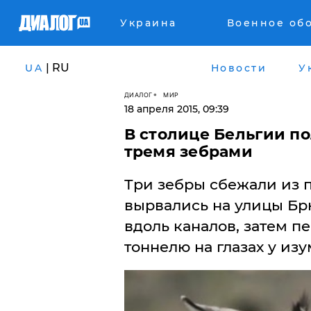
Украина
Военное об
| RU
UA
Новости
У
ДИАЛОГ
МИР
18 апреля 2015, 09:39
В столице Бельгии п
тремя зебрами
Три зебры сбежали из 
вырвались на улицы Бр
вдоль каналов, затем п
тоннелю на глазах у из