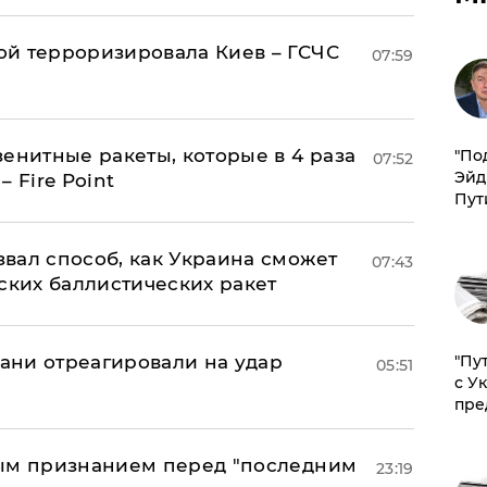
й терроризировала Киев – ГСЧС
07:59
енитные ракеты, которые в 4 раза
​"По
07:52
Эйд
 Fire Point
Пут
вал способ, как Украина сможет
07:43
ских баллистических ракет
"Пу
рани отреагировали на удар
05:51
с У
пре
ным признанием перед "последним
23:19