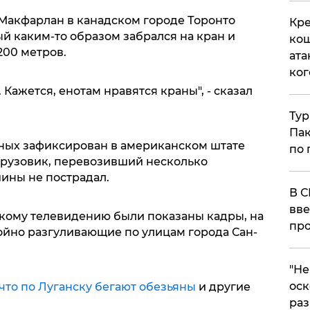
Макфарлан в канадском городе Торонто
Кре
й каким-то образом забрался на кран и
кош
200 метров.
ата
ког
 Кажется, енотам нравятся краны", - сказал
Тур
Пак
ных зафиксирован в американском штате
по 
грузовик, перевозивший несколько
ины не пострадал.
В С
вве
кому телевидению были показаны кадры, на
про
ойно разгуливающие по улицам города Сан-
​"Н
оск
, что по Луганску бегают обезьяны
и другие
раз