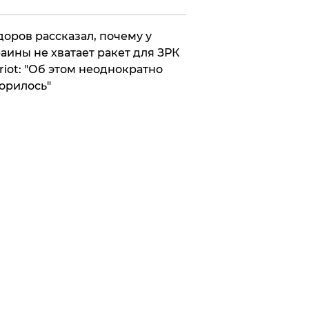
оров рассказал, почему у
аины не хватает ракет для ЗРК
riot: "Об этом неоднократно
орилось"