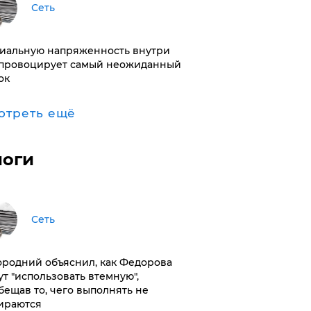
Сеть
иальную напряженность внутри
провоцирует самый неожиданный
ок
отреть ещё
логи
Сеть
ородний объяснил, как Федорова
ут "использовать втемную",
бещав то, чего выполнять не
ираются