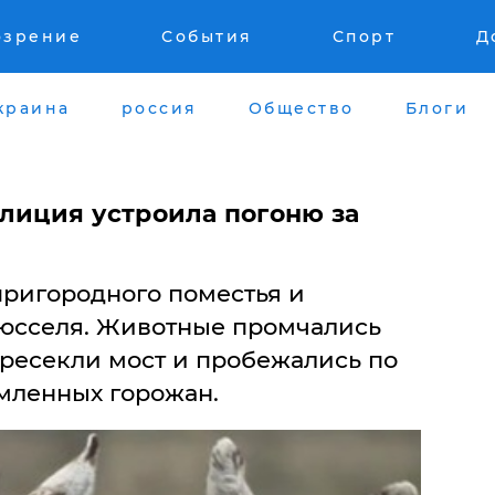
озрение
События
Спорт
Д
краина
россия
Общество
Блоги
олиция устроила погоню за
пригородного поместья и
юсселя. Животные промчались
ересекли мост и пробежались по
умленных горожан.