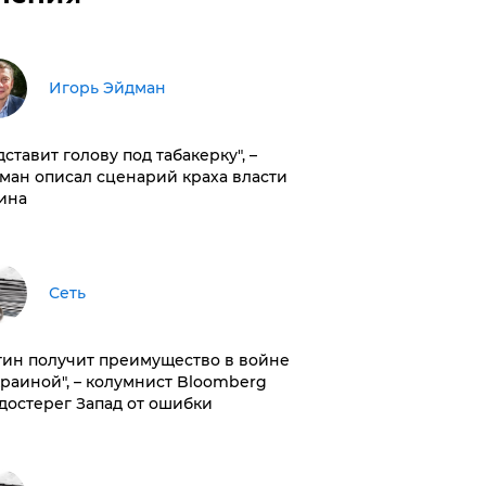
Игорь Эйдман
дставит голову под табакерку", –
ман описал сценарий краха власти
ина
Сеть
тин получит преимущество в войне
краиной", – колумнист Bloomberg
достерег Запад от ошибки