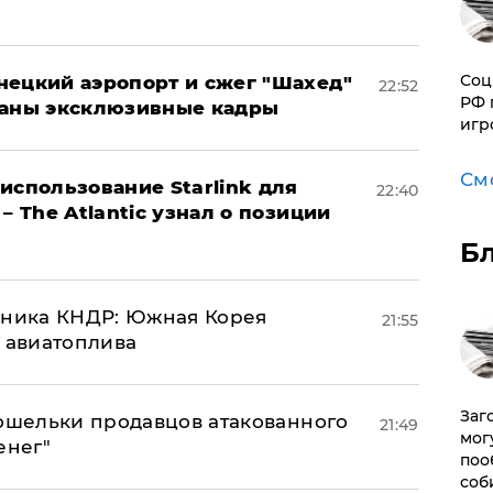
Соц
нецкий аэропорт и сжег "Шахед"
22:52
РФ 
ваны эксклюзивные кадры
игр
См
использование Starlink для
22:40
– The Atlantic узнал о позиции
Б
юзника КНДР: Южная Корея
21:55
н авиатоплива
Заг
кошельки продавцов атакованного
21:49
мог
енег"
поо
соб