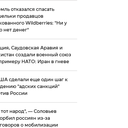
мль отказался спасать
ельки продавцов
кованного Wildberries: "Ни у
о нет денег"
ция, Саудовская Аравия и
истан создали военный союз
примеру НАТО: Иран в гневе
ША сделали еще один шаг к
дению "адских санкций"
тив России
е тот народ", — Соловьев
орбил россиян из-за
говоров о мобилизации