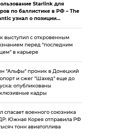
ользование Starlink для
ров по баллистике в РФ – The
antic узнал о позиции
знесмена
к выступил с откровенным
знанием перед "последним
цем" в карьере
н "Альфы" проник в Донецкий
опорт и сжег "Шахед" еще до
уска: опубликованы
склюзивные кадры
ул спасает военного союзника
Р: Южная Корея отправила РФ
тысяч тонн авиатоплива