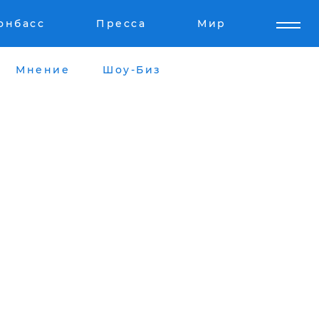
онбасс
Пресса
Мир
Мнение
Шоу-Биз