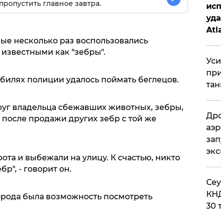
пропустить главное завтра.
исп
уда
Atl
ные несколько раз воспользовались
би
известными как "зебры".
Уси
при
обилях полиции удалось поймать беглецов.
тан
руг владельца сбежавших животных, зебры,
Дро
 после продажи других зебр с той же
аэр
зап
эк
ота и выбежали на улицу. К счастью, никто
р", - говорит он.
​Се
КНД
города была возможность посмотреть
30 