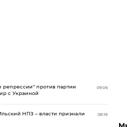
е репрессии" против партии
09:06
мир с Украиной
льский НПЗ – власти признали
08:19
М