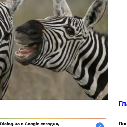
Гл
Поп
Dialog.ua в Google сегодня,
✓