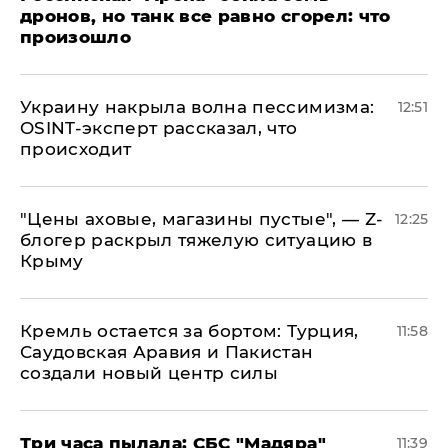
дронов, но танк все равно сгорел: что
произошло
​Украину накрыла волна пессимизма:
12:51
OSINT-эксперт рассказал, что
происходит
​"Цены аховые, магазины пустые", — Z-
12:25
блогер раскрыл тяжелую ситуацию в
Крыму
​Кремль остается за бортом: Турция,
11:58
Саудовская Аравия и Пакистан
создали новый центр силы
Три часа пылала: СБС "Мадяра"
11:39