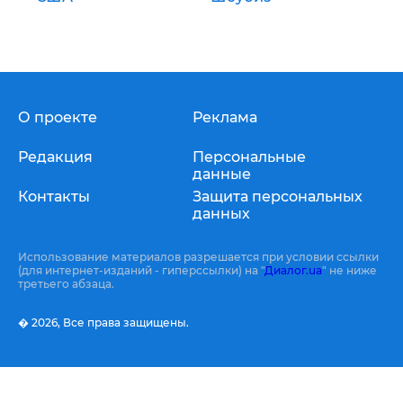
О проекте
Реклама
Редакция
Персональные
данные
Контакты
Защита персональных
данных
Использование материалов разрешается при условии ссылки
(для интернет-изданий - гиперссылки) на "
Диалог.ua
" не ниже
третьего абзаца.
� 2026,
Все права защищены.