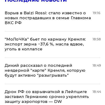
Взрыв в Balzi Rossi: стало известно о
19:16
новых пострадавших в семье Главкома
ВКС РФ
​"МоЛоЧКа" бьет по карману Кремля:
18:58
экспорт зерна −37,6 %, масла вдвое,
уголь в коллапсе
Дикий рассказал о последней
18:49
неядерной "карте" Кремля, которую
будут активно "разыгрывать"
​Дрон РФ со взрывчаткой в Лейпциге
18:44
заставил Германию срочно укреплять
защиту аэропортов — DW