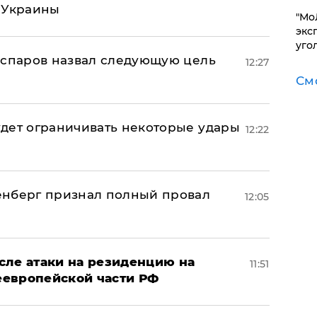
 Украины
​"М
эксп
уго
аспаров назвал следующую цель
12:27
См
дет ограничивать некоторые удары
12:22
енберг признал полный провал
12:05
сле атаки на резиденцию на
11:51
неевропейской части РФ