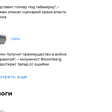
дставит голову под табакерку", –
ман описал сценарий краха власти
ина
Сеть
тин получит преимущество в войне
краиной", – колумнист Bloomberg
достерег Запад от ошибки
отреть ещё
логи