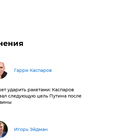
нения
Гарри Каспаров
ет ударить ракетами: Каспаров
вал следующую цель Путина после
аины
Игорь Эйдман