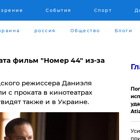
озрение
События
Спорт
Д
краина
россия
Общество
Блоги
ата фильм "Номер 44" из-за
Гл
ского режиссера Даниэля
Поп
и с проката в кинотеатрах
исп
увидят также и в Украине.
уда
Atl
би
Уси
при