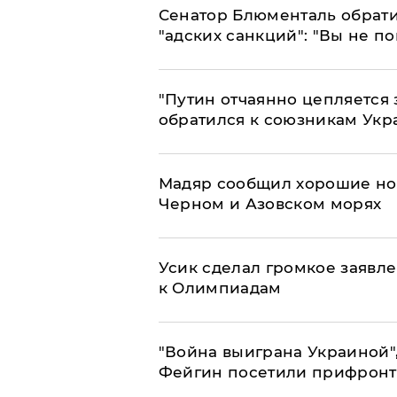
Сенатор Блюменталь обрати
"адских санкций": "Вы не п
"Путин отчаянно цепляется 
обратился к союзникам Ук
Мадяр сообщил хорошие нов
Черном и Азовском морях
Усик сделал громкое заявл
к Олимпиадам
"Война выиграна Украиной"
Фейгин посетили прифронт