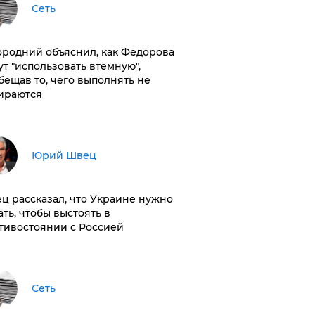
Сеть
ородний объяснил, как Федорова
ут "использовать втемную",
бещав то, чего выполнять не
ираются
Юрий Швец
ц рассказал, что Украине нужно
ать, чтобы выстоять в
тивостоянии с Россией
Сеть