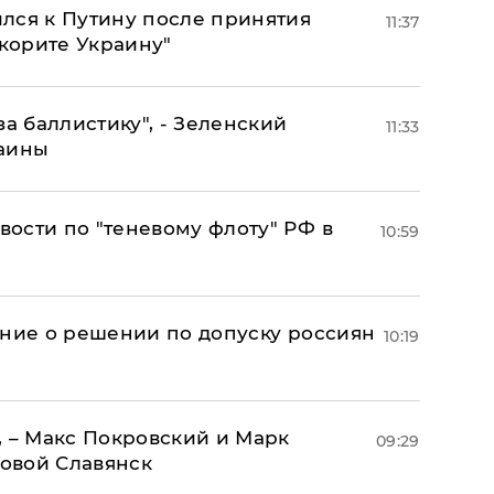
лся к Путину после принятия
11:37
окорите Украину"
за баллистику", - Зеленский
11:33
раины
ости по "теневому флоту" РФ в
10:59
ение о решении по допуску россиян
10:19
, – Макс Покровский и Марк
09:29
овой Славянск