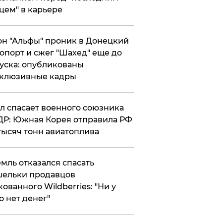
цем" в карьере
н "Альфы" проник в Донецкий
опорт и сжег "Шахед" еще до
уска: опубликованы
склюзивные кадры
ул спасает военного союзника
Р: Южная Корея отправила РФ
тысяч тонн авиатоплива
мль отказался спасать
ельки продавцов
кованного Wildberries: "Ни у
о нет денег"