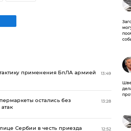
Заг
мог
поо
соб
 тактику применения БпЛА армией
13:49
Шве
дел
про
пермаркеты остались без
13:28
 атак
олице Сербии в честь приезда
12:52