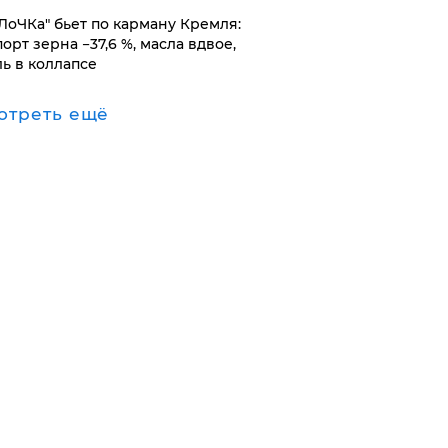
оЛоЧКа" бьет по карману Кремля:
орт зерна −37,6 %, масла вдвое,
ль в коллапсе
отреть ещё