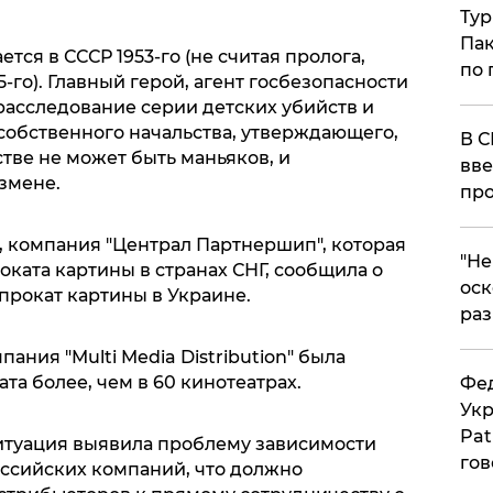
Тур
Пак
ся в СССР 1953-го (не считая пролога,
по 
-го). Главный герой, агент госбезопасности
расследование серии детских убийств и
собственного начальства, утверждающего,
В С
тве не может быть маньяков, и
вве
змене.
про
ы, компания "Централ Партнершип", которая
​"Н
ката картины в странах СНГ, сообщила о
оск
 прокат картины в Украине.
раз
ния "Multi Media Distribution" была
та более, чем в 60 кинотеатрах.
Фед
Укр
Pat
ситуация выявила проблему зависимости
гов
оссийских компаний, что должно