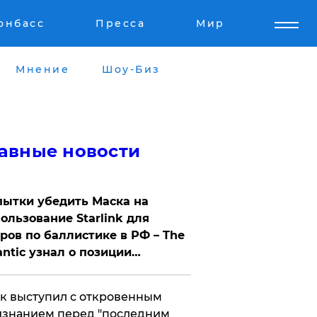
онбасс
Пресса
Мир
Мнение
Шоу-Биз
авные новости
ытки убедить Маска на
ользование Starlink для
ров по баллистике в РФ – The
antic узнал о позиции
знесмена
к выступил с откровенным
знанием перед "последним