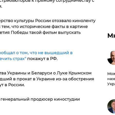
стрибьюторов к прямому сотрудничеству с
.
рство культуры России отозвало киноленту
с тем, что исторические факты в картине
етия Победы такой фильм выпускать
М
сообщал о том, что не вышедший в
чить страх"
покажут в РФ.
тва Украины и Беларуси о Луке Крымском
Мож
наз
едший в прокат в Украине из-за обострения
Укр
т в России.
 генеральный продюсер киностудии