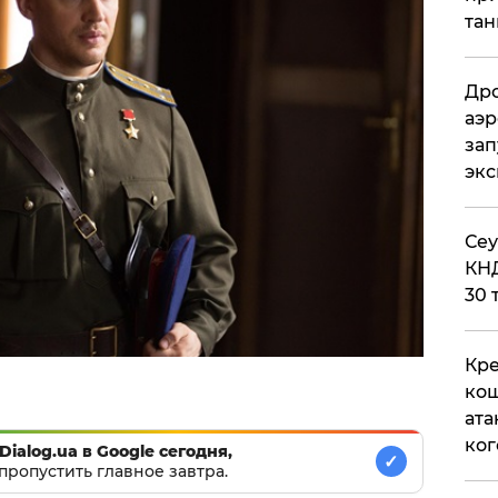
тан
Дро
аэр
зап
эк
​Се
КНД
30 
Кре
кош
ата
ког
Dialog.ua в Google сегодня,
✓
пропустить главное завтра.