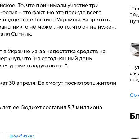
йское. То, что принимали участие три
​"По
Россия – это факт. Но это прежде всего
Эйд
и поддержке Госкино Украины. Запретить
Пут
аны никто не может, но то, что он не нужен,
аявил Сытник.
т в Украине из-за недостатка средств на
черкнул, что "на сегодняшний день
льтурных продуктов нет".
"Пу
с У
пре
кат 30 апреля. Ее смогут посмотреть жители
См
 лет, ее бюджет составил 5,3 миллиона
Б
Шоу-бизнес