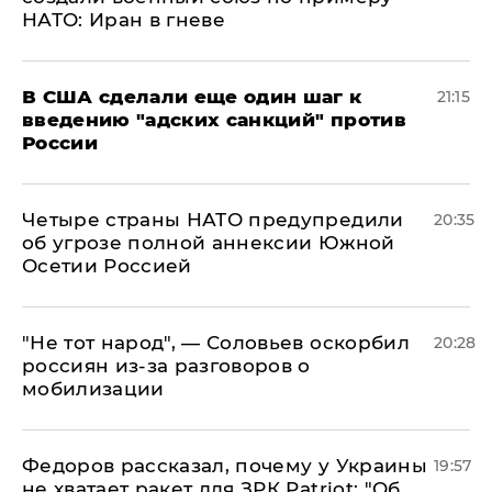
НАТО: Иран в гневе
В США сделали еще один шаг к
21:15
введению "адских санкций" против
России
Четыре страны НАТО предупредили
20:35
об угрозе полной аннексии Южной
Осетии Россией
​"Не тот народ", — Соловьев оскорбил
20:28
россиян из-за разговоров о
мобилизации
Федоров рассказал, почему у Украины
19:57
не хватает ракет для ЗРК Patriot: "Об