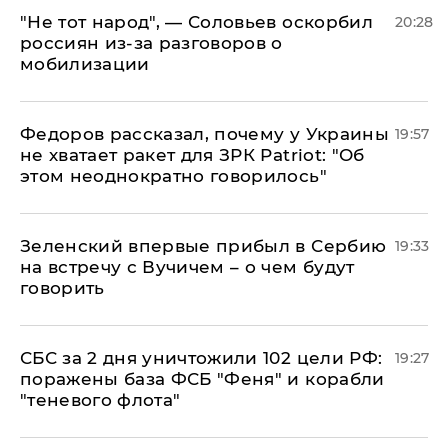
​"Не тот народ", — Соловьев оскорбил
20:28
россиян из-за разговоров о
мобилизации
Федоров рассказал, почему у Украины
19:57
не хватает ракет для ЗРК Patriot: "Об
этом неоднократно говорилось"
Зеленский впервые прибыл в Сербию
19:33
на встречу с Вучичем – о чем будут
говорить
СБС за 2 дня уничтожили 102 цели РФ:
19:27
поражены база ФСБ "Феня" и корабли
"теневого флота"