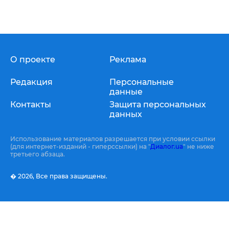
О проекте
Реклама
Редакция
Персональные
данные
Контакты
Защита персональных
данных
Использование материалов разрешается при условии ссылки
(для интернет-изданий - гиперссылки) на "
Диалог.ua
" не ниже
третьего абзаца.
� 2026,
Все права защищены.