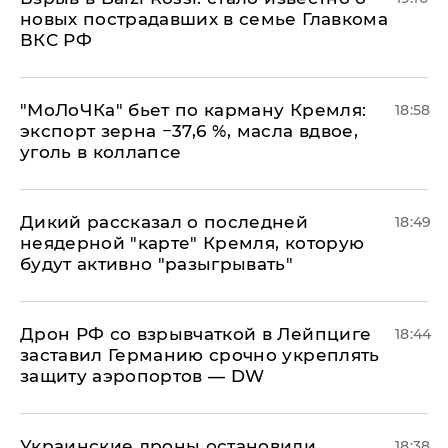
новых пострадавших в семье Главкома
ВКС РФ
​"МоЛоЧКа" бьет по карману Кремля:
18:58
экспорт зерна −37,6 %, масла вдвое,
уголь в коллапсе
Дикий рассказал о последней
18:49
неядерной "карте" Кремля, которую
будут активно "разыгрывать"
​Дрон РФ со взрывчаткой в Лейпциге
18:44
заставил Германию срочно укреплять
защиту аэропортов — DW
Украинские дроны остановили
18:38