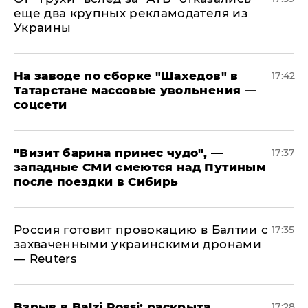
еще два крупных рекламодателя из
Украины
На заводе по сборке "Шахедов" в
17:42
Татарстане массовые увольнения —
соцсети
"Визит барина принес чудо", —
17:37
западные СМИ смеются над Путиным
после поездки в Сибирь
​Россия готовит провокацию в Балтии с
17:35
захваченными украинскими дронами
— Reuters
​Взрыв в Balzi Rossi: раскрыта
17:28