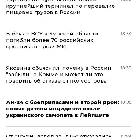
крупнейший терминал по перевалке
пищевых грузов в России
В боях с ВСУ в Курской области
18:34
погибли более 70 российских
срочников - росСМИ
Яковина объяснил, почему в России
18:33
"забыли" о Крыме и может ли это
говорить об отказе от полуострова
Ан-24 с боеприпасами и второй дрон:
18:09
новые детали инцидента возле
украинского самолета в Лейпциге
От "Трухи" вслед за "АТБ" отказались
17:59