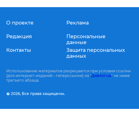
О проекте
Реклама
Редакция
Персональные
данные
Контакты
Защита персональных
данных
Использование материалов разрешается при условии ссылки
(для интернет-изданий - гиперссылки) на "
Диалог.ua
" не ниже
третьего абзаца.
� 2026,
Все права защищены.