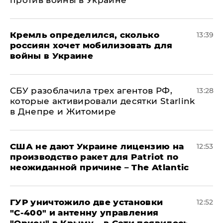
против войны в Украине
Кремль определился, сколько
13:39
россиян хочет мобилизовать для
войны в Украине
СБУ разоблачила трех агентов РФ,
13:28
которые активировали десятки Starlink
в Днепре и Житомире
США не дают Украине лицензию на
12:53
производство ракет для Patriot по
неожиданной причине – The Atlantic
ГУР уничтожило две установки
12:52
"С‑400" и антенну управления