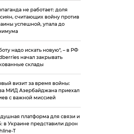
опаганда не работает: доля
сиян, считающих войну против
аины успешной, упала до
нимума
боту надо искать новую", – в РФ
dberries начал закрывать
кованные склады
вый визит за время войны:
ва МИД Азербайджана приехал
иев с важной миссией
душная платформа для связи и
: в Украине представили дрон
hline-T