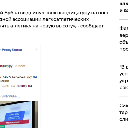
клю
и в
й Бубка выдвинул свою кандидатуру на пост
ной ассоциации легкоатлетических
ть атлетику на новую высоту», - сообщает
Фед
вер
объ
про
​"В
усп
укр
рак
Сик
тер
оли