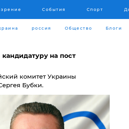
озрение
События
Спорт
Д
краина
россия
Общество
Блоги
 кандидатуру на пост
ский комитет Украины
Сергея Бубки.