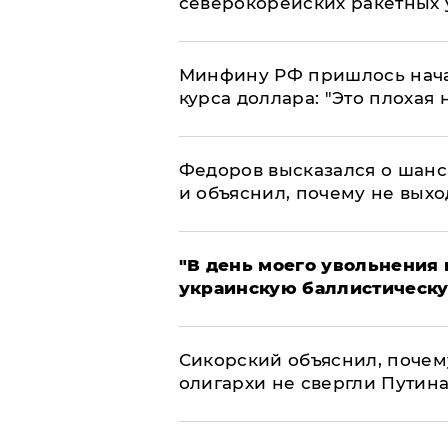
северокорейских ракетных 
Минфину РФ пришлось начат
курса доллара: "Это плохая 
Федоров высказался о шанс
и объяснил, почему не выхо
​"В день моего увольнени
украинскую баллистическу
Сикорский объяснил, поче
олигархи не свергли Путин