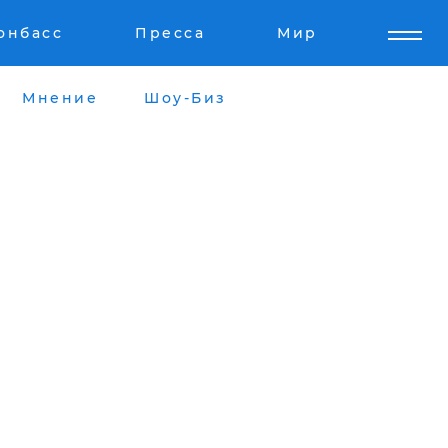
онбасс
Пресса
Мир
Мнение
Шоу-Биз