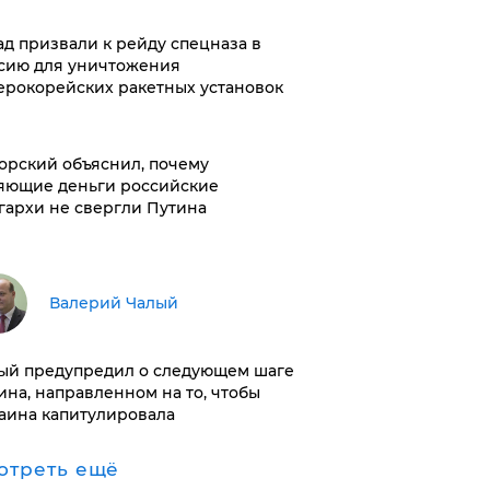
ад призвали к рейду спецназа в
сию для уничтожения
ерокорейских ракетных установок
орский объяснил, почему
яющие деньги российские
гархи не свергли Путина
Валерий Чалый
ый предупредил о следующем шаге
ина, направленном на то, чтобы
аина капитулировала
отреть ещё