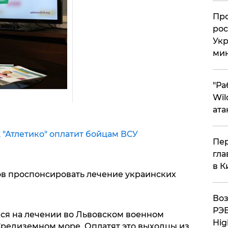
​Пр
рос
Укр
ми
"Ра
Wil
ата
 "Атлетико" оплатит бойцам ВСУ
Пер
гла
в К
ов проспонсировать лечение украинских
Воз
РЭБ
ся на лечении во Львовском военном
Hig
 Средиземном море. Оплатят это выходцы из