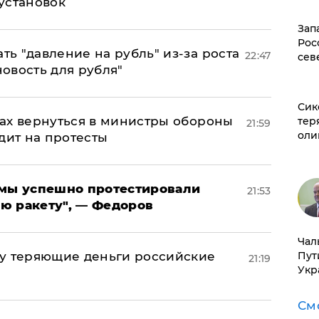
установок
Зап
Рос
ь "давление на рубль" из-за роста
22:47
сев
новость для рубля"
Сик
ах вернуться в министры обороны
тер
21:59
оли
дит на протесты
я мы успешно протестировали
21:53
ю ракету", — Федоров
Чал
Пут
му теряющие деньги российские
21:19
Укр
а
См