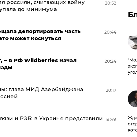
оля россиян, считающих войну
20:52
 упала до минимума
Б
щала депортировать часть
20:44
это может коснуться
​"М
, – в РФ Wildberries начал
20:24
эксп
лады
уго
ны: глава МИД Азербайджана
20:17
иссией
Жда
вязи и РЭБ: в Украине представили
19:49
отс
кот