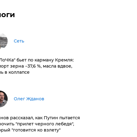
логи
Сеть
оЛоЧКа" бьет по карману Кремля:
орт зерна −37,6 %, масла вдвое,
ль в коллапсе
Олег Жданов
нов рассказал, как Путин пытается
рочить "прилет черного лебедя",
орый "готовится ко взлету"