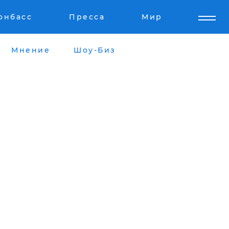
онбасс
Пресса
Мир
Мнение
Шоу-Биз