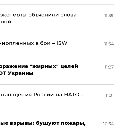
– эксперты объяснили слова
11:39
иной
ннопленных в бои – ISW
11:34
поражение "жирных" целей
11:27
ВОТ Украины
 нападения России на НАТО –
11:21
ые взрывы: бушуют пожары,
10:54