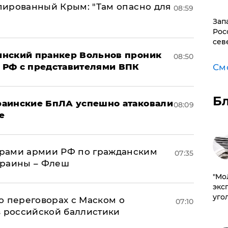
упированный Крым: "Там опасно для
08:59
Зап
Рос
сев
аинский пранкер Вольнов проник
08:50
 РФ с представителями ВПК
См
Б
краинские БпЛА успешно атаковали
08:09
е
рами армии РФ по гражданским
07:35
краины – Флеш
​"М
эксп
уго
о переговорах с Маском о
07:10
в российской баллистики