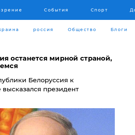
озрение
События
Спорт
Д
краина
россия
Общество
Блоги
ия останется мирной страной,
аемся
публики Белоруссия к
 высказался президент