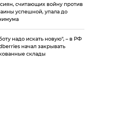
сиян, считающих войну против
аины успешной, упала до
нимума
боту надо искать новую", – в РФ
dberries начал закрывать
кованные склады