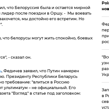
Poi
л, что Белоруссия была и остается мирной
нов
 лидер после поездки в Оршу. - Мы воевать
захочется, мы достойно его встретим. Но
Фед
".
пер
при
 что белорусы могут жить спокойно, боевых
рос
​"В
я", - сказал он.
узн
ра
ь
, Федичев заявил, что Путин намерен
Ук
ю. Президенту Республики Беларусь
о требование: "влиться в Россию
от ультиматум – не официальный. Его
Зап
зета "Взгляд" в статье под заголовком:
в Р
сев
уст