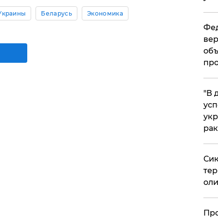
Украины
Беларусь
Экономика
Фед
вер
объ
про
​"В
усп
укр
рак
Сик
тер
оли
​Пр