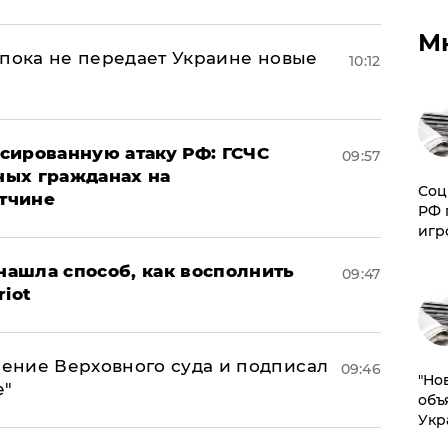
М
 пока не передает Украине новые
10:12
сированную атаку РФ: ГСЧС
09:57
ных гражданах на
Соц
тчине
РФ 
игр
ашла способ, как восполнить
09:47
riot
ение Верховного суда и подписал
09:46
"Но
е"
объ
Укр