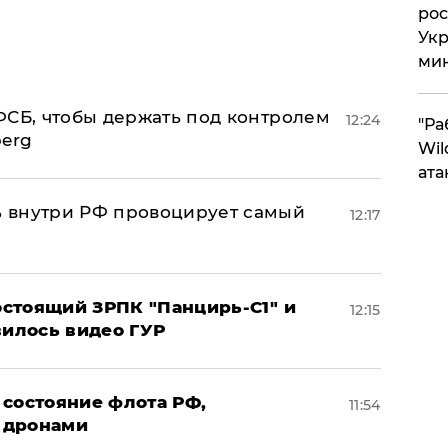
рос
Укр
ми
ФСБ, чтобы держать под контролем
12:24
"Ра
berg
Wil
ата
 внутри РФ провоцирует самый
12:17
стоящий ЗРПК "Панцирь-С1" и
12:15
вилось видео ГУР
 состояние флота РФ,
11:54
 дронами