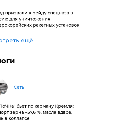
ад призвали к рейду спецназа в
сию для уничтожения
ерокорейских ракетных установок
отреть ещё
логи
Сеть
оЛоЧКа" бьет по карману Кремля:
орт зерна −37,6 %, масла вдвое,
ль в коллапсе