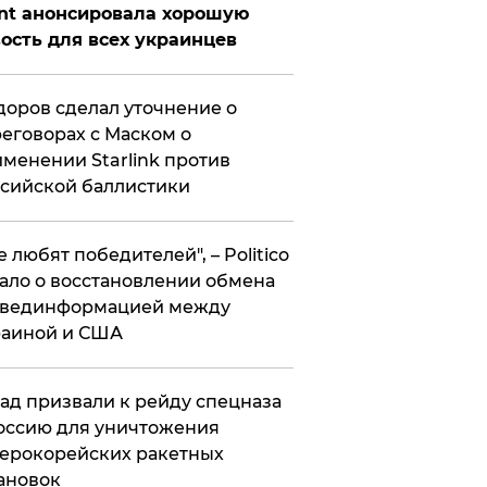
nt анонсировала хорошую
ость для всех украинцев
оров сделал уточнение о
еговорах с Маском о
менении Starlink против
сийской баллистики
се любят победителей", – Politico
ало о восстановлении обмена
звединформацией между
раиной и США
ад призвали к рейду спецназа
оссию для уничтожения
ерокорейских ракетных
ановок