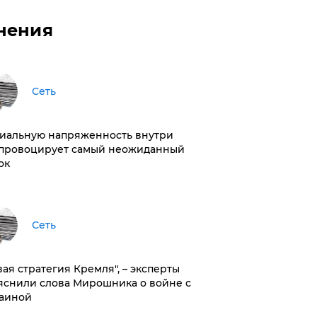
нения
Сеть
иальную напряженность внутри
провоцирует самый неожиданный
ок
Сеть
вая стратегия Кремля", – эксперты
яснили слова Мирошника о войне с
аиной