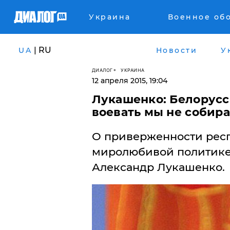
Украина
Военное об
| RU
UA
Новости
У
ДИАЛОГ
УКРАИНА
12 апреля 2015, 19:04
Лукашенко: Белорусс
воевать мы не собир
О приверженности рес
миролюбивой политике
Александр Лукашенко.