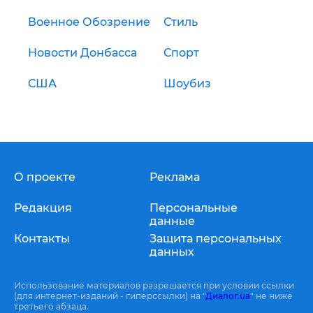
Военное Обозрение
Стиль
Новости Донбасса
Спорт
США
Шоубиз
О проекте
Реклама
Редакция
Персональные
данные
Контакты
Защита персональных
данных
Использование материалов разрешается при условии ссылки
(для интернет-изданий - гиперссылки) на "
Диалог.ua
" не ниже
третьего абзаца.