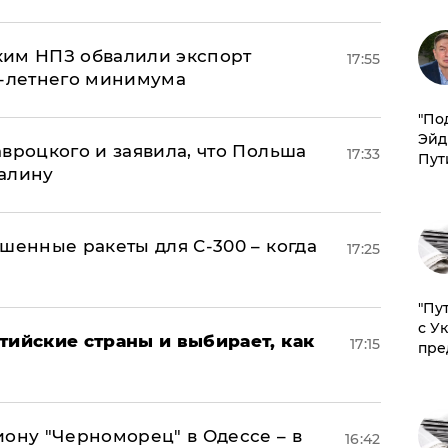
ким НПЗ обвалили экспорт
17:55
0-летнего минимума
​"По
Эйд
авроцкого и заявила, что Польша
17:33
Пут
алину
шенные ракеты для С-300 – когда
17:25
"Пу
с У
тийские страны и выбирает, как
17:15
пре
иону "Черноморец" в Одессе – в
16:42