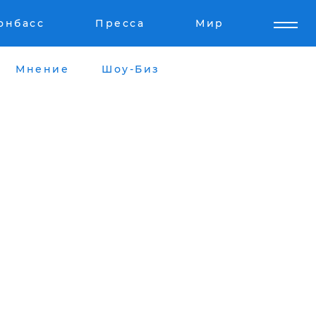
онбасс
Пресса
Мир
Мнение
Шоу-Биз