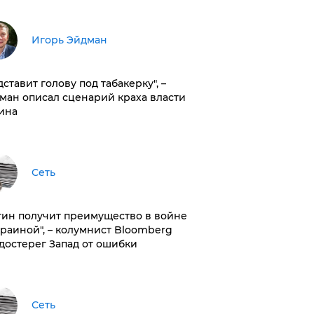
Игорь Эйдман
дставит голову под табакерку", –
ман описал сценарий краха власти
ина
Сеть
тин получит преимущество в войне
краиной", – колумнист Bloomberg
достерег Запад от ошибки
Сеть