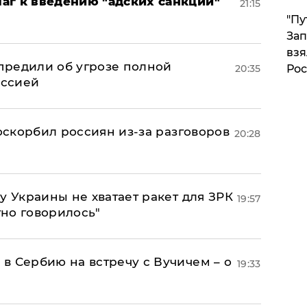
аг к введению "адских санкций"
21:15
"Пу
Зап
взя
предили об угрозе полной
20:35
Рос
оссией
 оскорбил россиян из-за разговоров
20:28
у Украины не хватает ракет для ЗРК
19:57
тно говорилось"
в Сербию на встречу с Вучичем – о
19:33