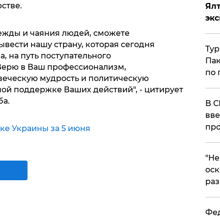
стве.
Ял
эк
дежды и чаяния людей, сможете
вести нашу страну, которая сегодня
Тур
, на путь поступательного
Пак
Верю в Ваш профессионализм,
по 
веческую мудрость и политическую
ной поддержке Ваших действий", - цитирует
ба.
В С
вве
про
ке Украины за 5 июня
​"Н
оск
раз
Фед