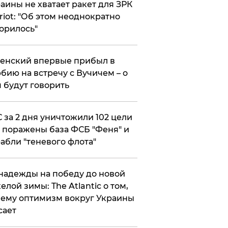
аины не хватает ракет для ЗРК
riot: "Об этом неоднократно
орилось"
енский впервые прибыл в
бию на встречу с Вучичем – о
 будут говорить
 за 2 дня уничтожили 102 цели
 поражены база ФСБ "Феня" и
абли "теневого флота"
надежды на победу до новой
елой зимы: The Atlantic о том,
ему оптимизм вокруг Украины
сает