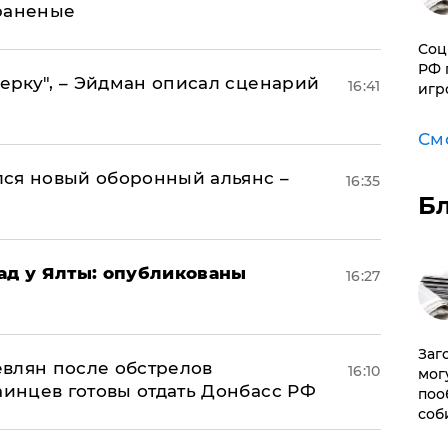
раненые
Соц
РФ 
керку", – Эйдман описал сценарий
16:41
игр
См
ся новый оборонный альянс –
16:35
Б
рад у Ялты: опубликованы
16:27
Заг
влян после обстрелов
16:10
мог
аинцев готовы отдать Донбасс РФ
поо
соб