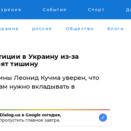
озрение
События
Спорт
Д
краина
россия
Общество
Блоги
иции в Украину из-за
бят тишину
ины Леонид Кучма уверен, что
м нужно вкладывать в
Dialog.ua в Google сегодня,
✓
пропустить главное завтра.