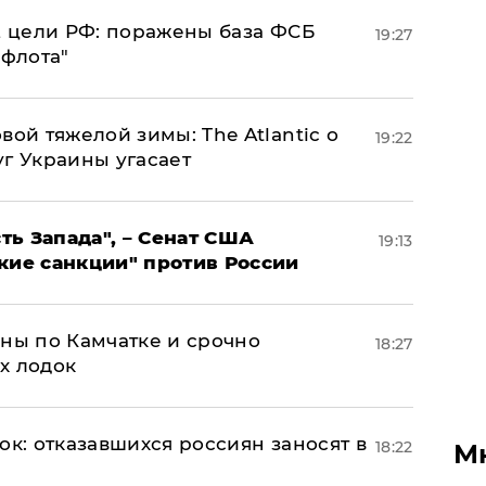
2 цели РФ: поражены база ФСБ
19:27
 флота"
вой тяжелой зимы: The Atlantic о
19:22
г Украины угасает
ь Запада", – Сенат США
19:13
кие санкции" против России
ины по Камчатке и срочно
18:27
х лодок
ок: отказавшихся россиян заносят в
18:22
М