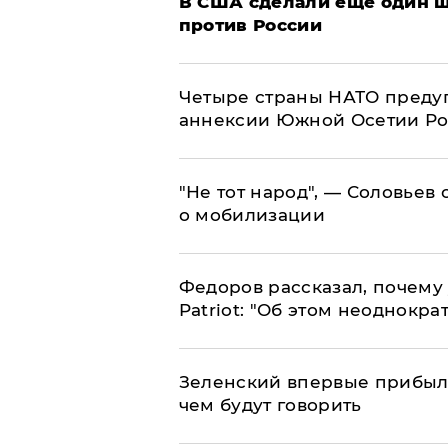
В США сделали еще один ш
против России
Четыре страны НАТО преду
аннексии Южной Осетии Р
​"Не тот народ", — Соловьев
о мобилизации
Федоров рассказал, почему 
Patriot: "Об этом неоднокра
Зеленский впервые прибыл 
чем будут говорить