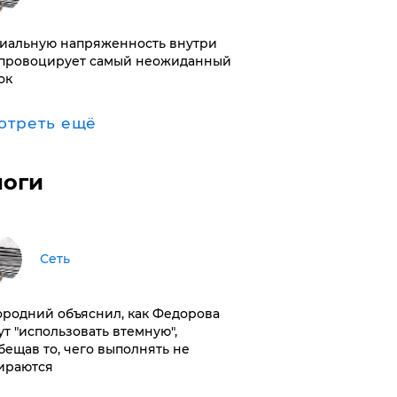
иальную напряженность внутри
провоцирует самый неожиданный
ок
отреть ещё
логи
Сеть
ородний объяснил, как Федорова
ут "использовать втемную",
бещав то, чего выполнять не
ираются