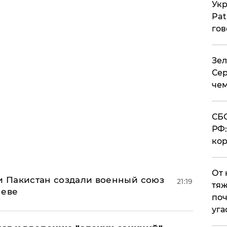
Укр
Pat
гов
Зел
Сер
чем
СБС
РФ:
кор
От 
 и Пакистан создали военный союз
21:19
тяж
неве
поч
уга