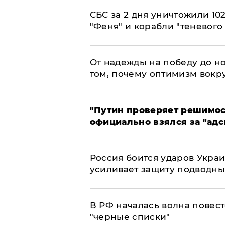
СБС за 2 дня уничтожили 10
"Феня" и корабли "теневого
От надежды на победу до но
том, почему оптимизм вокру
"Путин проверяет решимост
официально взялся за "адс
Россия боится ударов Укра
усиливает защиту подводны
​В РФ началась волна повест
"черные списки"