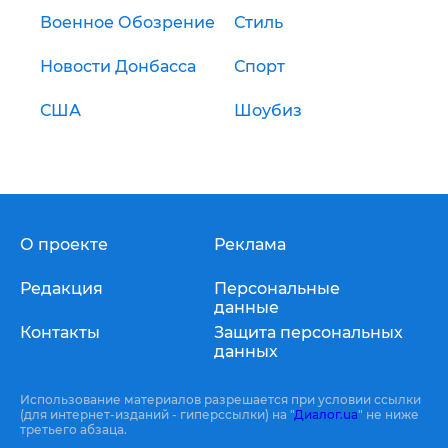
Военное Обозрение
Стиль
Новости Донбасса
Спорт
США
Шоубиз
О проекте
Реклама
Редакция
Персональные
данные
Контакты
Защита персональных
данных
Использование материалов разрешается при условии ссылки
(для интернет-изданий - гиперссылки) на "
Диалог.ua
" не ниже
третьего абзаца.