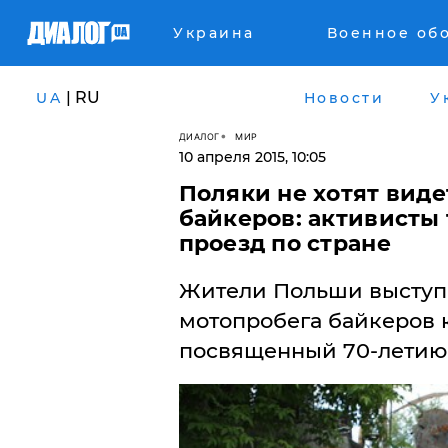
Украина
Военное об
| RU
UA
Новости
У
ДИАЛОГ
МИР
10 апреля 2015, 10:05
Поляки не хотят виде
байкеров: активисты
проезд по стране
Жители Польши выступ
мотопробега байкеров к
посвященный 70-летию