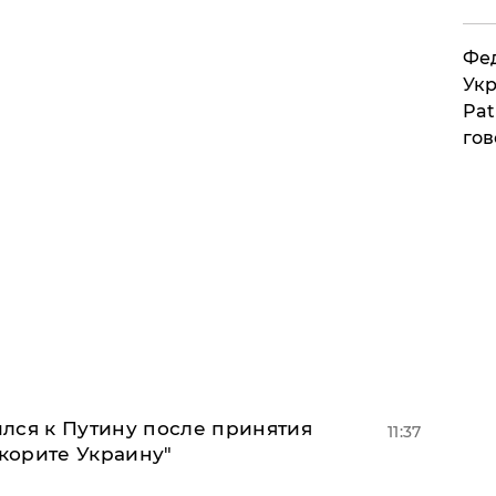
Фед
Укр
Pat
гов
лся к Путину после принятия
11:37
окорите Украину"