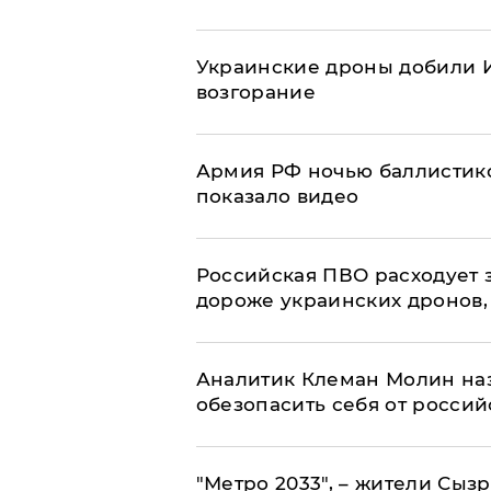
Украинские дроны добили И
возгорание
Армия РФ ночью баллистико
показало видео
Российская ПВО расходует з
дороже украинских дронов, –
Аналитик Клеман Молин наз
обезопасить себя от россий
"Метро 2033", – жители Сыз