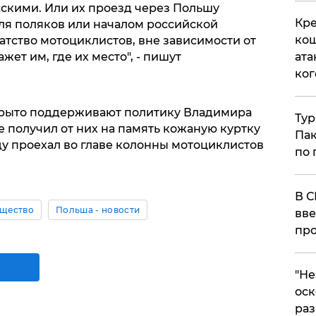
сскими. Или их проезд через Польшу
Кре
ля поляков или началом российской
кош
атство мотоциклистов, вне зависимости от
ет им, где их место", - пишут
ата
ког
крыто поддерживают политику Владимира
Тур
 получил от них на память кожаную куртку
Пак
ду проехал во главе колонны мотоциклистов
по 
В С
щество
Польша - новости
вве
про
​"Н
оск
раз