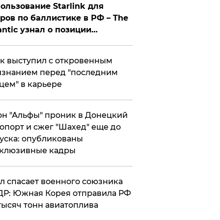
ользование Starlink для
ров по баллистике в РФ – The
antic узнал о позиции
знесмена
к выступил с откровенным
знанием перед "последним
цем" в карьере
н "Альфы" проник в Донецкий
опорт и сжег "Шахед" еще до
уска: опубликованы
склюзивные кадры
ул спасает военного союзника
Р: Южная Корея отправила РФ
тысяч тонн авиатоплива