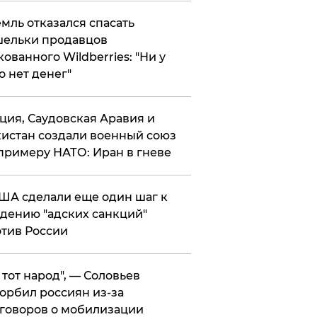
мль отказался спасать
ельки продавцов
кованного Wildberries: "Ни у
о нет денег"
ция, Саудовская Аравия и
истан создали военный союз
примеру НАТО: Иран в гневе
ША сделали еще один шаг к
дению "адских санкций"
тив России
е тот народ", — Соловьев
орбил россиян из-за
говоров о мобилизации