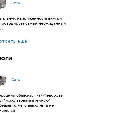
Сеть
иальную напряженность внутри
провоцирует самый неожиданный
ок
отреть ещё
логи
Сеть
ородний объяснил, как Федорова
ут "использовать втемную",
бещав то, чего выполнять не
ираются