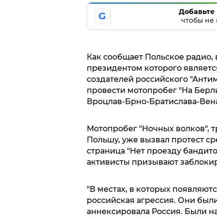
Добавьте 
G
чтобы не 
Как сообщает Польское радио, 
президентом которого является
создателей российского "Антим
провести мотопробег "На Берл
Вроцлав-Брно-Братислава-Вен
Мотопробег "Ночных волков", т
Польшу, уже вызвал протест ср
страница "Нет проезду бандито
активисты призывают заблокир
"В местах, в которых появляют
российская агрессия. Они были 
аннексировала Россия. Были на