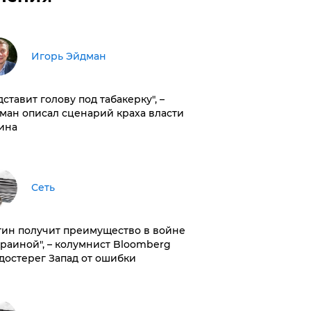
Игорь Эйдман
дставит голову под табакерку", –
ман описал сценарий краха власти
ина
Сеть
тин получит преимущество в войне
краиной", – колумнист Bloomberg
достерег Запад от ошибки