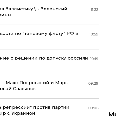
за баллистику", - Зеленский
11:33
раины
ости по "теневому флоту" РФ в
10:59
ение о решении по допуску россиян
10:19
, – Макс Покровский и Марк
09:29
овой Славянск
е репрессии" против партии
09:06
мир с Украиной
М