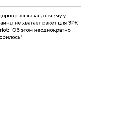
оров рассказал, почему у
аины не хватает ракет для ЗРК
riot: "Об этом неоднократно
орилось"