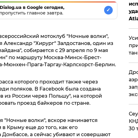
исп
Dialog.ua в Google сегодня,
✓
уда
пропустить главное завтра.
Atl
би
всероссийский мотоклуб "Ночные волки",
Уси
 Александр "Хирург" Залдостанов, один из
при
айдана", собирается с 29 апреля по 9 мая
тан
ин" по маршруту Москва-Минск-Брест-
а-Мюнхен-Прага-Таргау-Карлсхорст-Берлин.
Дро
аэр
расса которого проходит также через
зап
еди поляков. В Facebook была создана
эк
в из России через Польшу", на которой
овать проезд байкеров по стране.
​Се
ся "Ночные волки", вскоре начинается
КНД
в Крыму еще до того, как его
30 
 Донбассе, а сейчас убивают и совершают