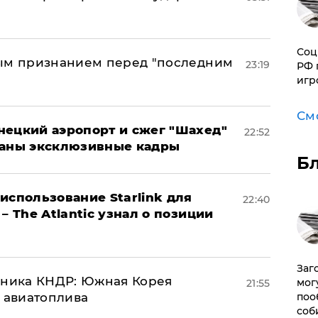
Соц
ным признанием перед "последним
23:19
РФ 
игр
См
нецкий аэропорт и сжег "Шахед"
22:52
ваны эксклюзивные кадры
Б
использование Starlink для
22:40
– The Atlantic узнал о позиции
Заг
юзника КНДР: Южная Корея
мог
21:55
н авиатоплива
поо
соб