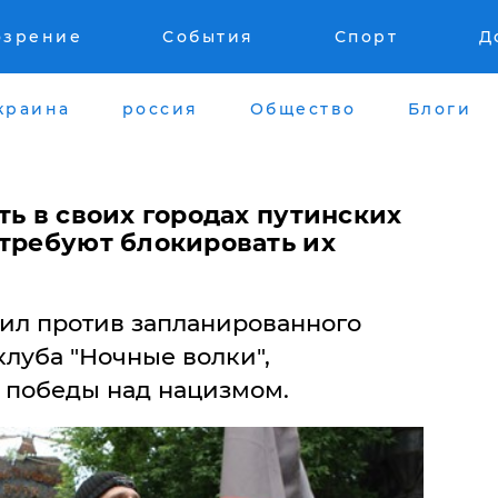
озрение
События
Спорт
Д
краина
россия
Общество
Блоги
ть в своих городах путинских
 требуют блокировать их
ил против запланированного
луба "Ночные волки",
 победы над нацизмом.