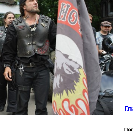
Гл
Поп