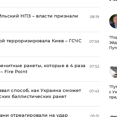
льский НПЗ – власти признали
08:19
​"По
й терроризировала Киев – ГСЧС
07:59
Эйд
Пут
енитные ракеты, которые в 4 раза
07:52
 Fire Point
"Пу
вал способ, как Украина сможет
07:43
с У
ских баллистических ракет
пре
рани отреагировали на удар
05:51