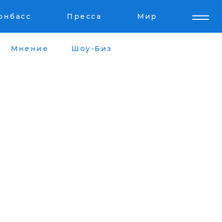
онбасс
Пресса
Мир
Мнение
Шоу-Биз