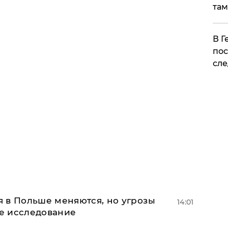
там
​В 
пос
сле
 в Польше меняются, но угрозы
14:01
ое исследование