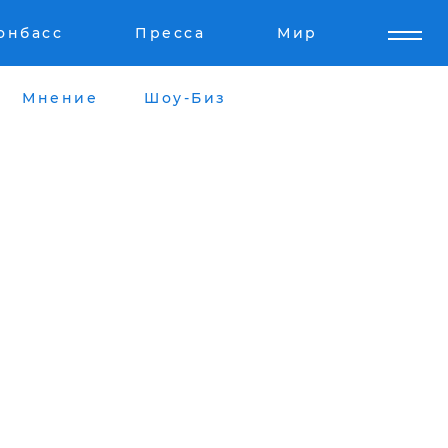
онбасс
Пресса
Мир
Мнение
Шоу-Биз