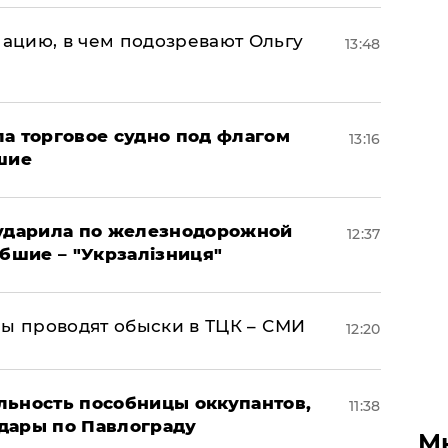
ацию, в чем подозревают Ольгу
13:48
а торговое судно под флагом
13:16
шие
 ударила по железнодорожной
12:37
ибшие – "Укрзалізниця"
ны проводят обыски в ТЦК – СМИ
12:20
льность пособницы оккупантов,
11:38
дары по Павлограду
М