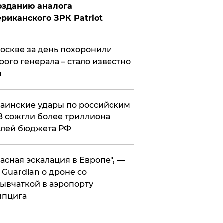
озданию аналога
риканского ЗРК Patriot
оскве за день похоронили
рого генерала – стало известно
я
аинские удары по российским
 сожгли более триллиона
блей бюджета РФ
асная эскалация в Европе", —
 Guardian о дроне со
ывчаткой в аэропорту
йпцига