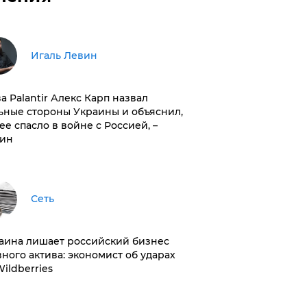
Игаль Левин
ва Palantir Алекс Карп назвал
ьные стороны Украины и объяснил,
 ее спасло в войне с Россией, –
ин
Сеть
раина лишает российский бизнес
вного актива: экономист об ударах
Wildberries