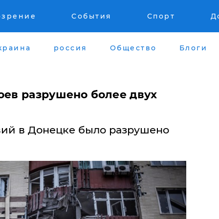
озрение
События
Спорт
Д
краина
россия
Общество
Блоги
оев разрушено более двух
вий в Донецке было разрушено