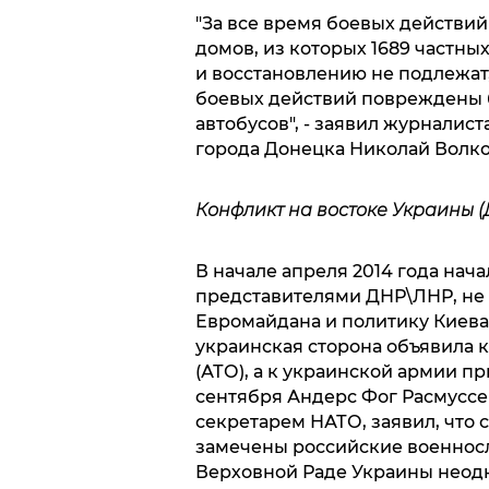
"За все время боевых действи
домов, из которых 1689 частны
и восстановлению не подлежат,
боевых действий повреждены б
автобусов", - заявил журналис
города Донецка Николай Волко
Конфликт на востоке Украины (
В начале апреля 2014 года нач
представителями ДНР\ЛНР, не
Евромайдана и политику Киев
украинская сторона объявила
(АТО), а к украинской армии п
сентября Андерс Фог Расмуссе
секретарем НАТО, заявил, что 
замечены российские военнос
Верховной Раде Украины неодн