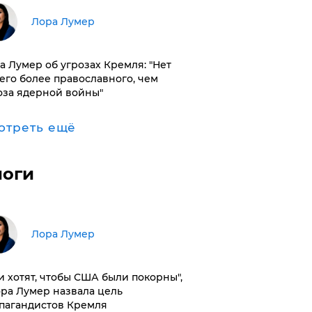
​Лора Лумер
а Лумер об угрозах Кремля: "Нет
его более православного, чем
оза ядерной войны"
отреть ещё
логи
​Лора Лумер
и хотят, чтобы США были покорны",
ора Лумер назвала цель
пагандистов Кремля