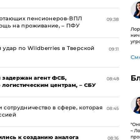
аботающих пенсионеров-ВПЛ
09:38
ощь на проживание, – ПФУ
Лор
нич
угр
удар по Wildberries в Тверской
09:11
См
Б
 задержан агент ФСБ,
08:48
 логистическим центрам, – СБУ
 сотрудничество в сфере, которая
08:45
оссией
"Он
– Л
про
ились к созданию аналога
08:16