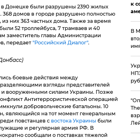
к с
й в Донецке были разрушены 2390 жилых
аме
х. 368 домов в городе разрушено полностью
 из них 363 частных дома. Также за время
ыли 52 троллейбуса, 7 трамваев и 40
В М
там заместитель главы Администрации
вто
в, передает
"Российский Диалог"
.
им
Донбасс)
Укр
НПЗ
ались боевые действия между
ру
 разделяющими взгляды представителей
а и вооруженными силами Украины. Позже
 конфликт Антитеррористической операцией
"Оп
римкнули добровольческие батальоны. 10
The
н, являющийся на тот момент генеральным
взр
среди повстанцев с
востока Украины
были
Ле
лужащие и регулярная армия РФ. В
ократно сообщали о поставках тяжелой