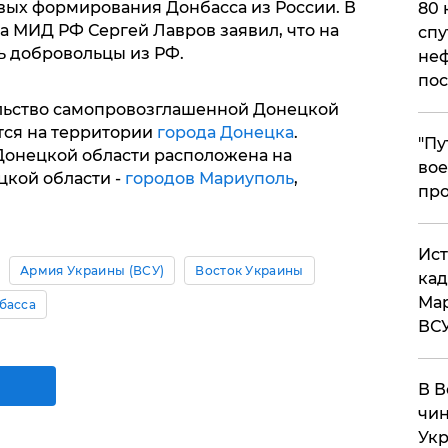
вых формирования Донбасса из России. В
80 
ва МИД РФ Сергей Лавров заявил, что на
спу
ь добровольцы из РФ.
неф
пос
льство самопровозглашенной Донецкой
тся на территории
города Донецка
.
​"П
онецкой области расположена на
вое
цкой области -
городов Мариуполь
,
про
​Ис
Армия Украины (ВСУ)
Восток Украины
кад
Мар
басса
ВС
В В
чин
Укр