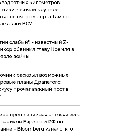
квадратных километров:
тники засняли крупное
тяное пятно у порта Тамань
ле атаки ВСУ
утин слабый", - известный Z-
нкор обвинил главу Кремля в
вале войны
точник раскрыл возможные
ровые планы Драпатого:
кусу прочат важный пост в
У
ене прошла тайная встреча экс-
овников Европы и РФ по
аине – Bloomberg узнало, кто