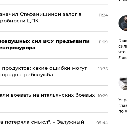
значил Стефанишиной залог в
11:24
дробности ЦПК
Гла
 Воздушных сил ВСУ предъявили
11:09
сил
Генпрокурора
что
Лев
 продуктов: какие ошибки могут
10:35
оспродпотребслужба
али воевать на итальянских боевых
10:29
​Ук
гла
по 
а потеряла смысл", – Залужный
09:44