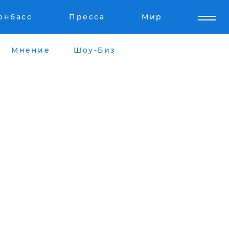
онбасс
Пресса
Мир
Мнение
Шоу-Биз