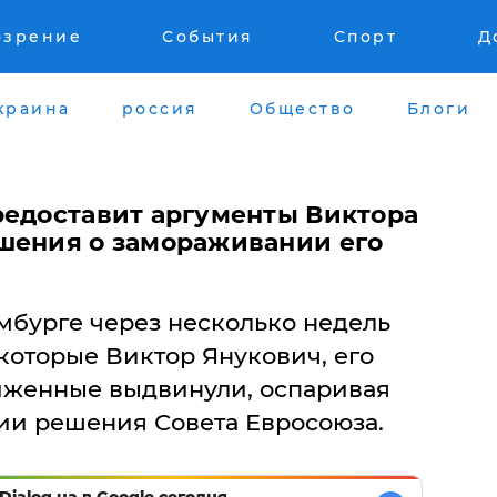
озрение
События
Спорт
Д
краина
россия
Общество
Блоги
редоставит аргументы Виктора
шения о замораживании его
мбурге через несколько недель
которые Виктор Янукович, его
иженные выдвинули, оспаривая
ии решения Совета Евросоюза.