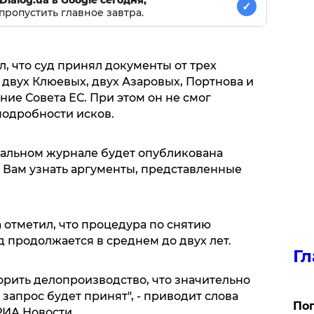
Dialog.ua в Google сегодня,
✓
пропустить главное завтра.
, что суд принял документы от трех
двух Клюевых, двух Азаровых, Портнова и
ие Совета ЕС. При этом он не смог
подробности исков.
альном журнале будет опубликована
 Вам узнать аргументы, представленные
 отметил, что процедура по снятию
 продолжается в среднем до двух лет.
Гл
орить делопроизводство, что значительно
запрос будет принят", - приводит слова
Поп
РИА Новости.