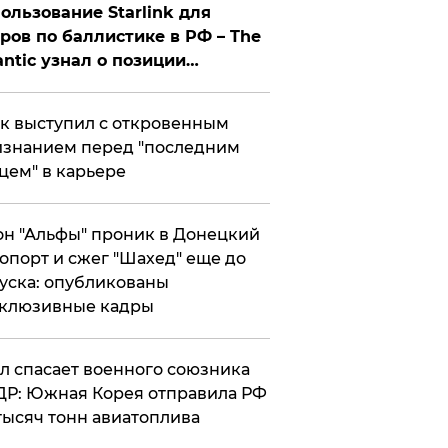
ользование Starlink для
ров по баллистике в РФ – The
antic узнал о позиции
знесмена
к выступил с откровенным
знанием перед "последним
цем" в карьере
н "Альфы" проник в Донецкий
опорт и сжег "Шахед" еще до
уска: опубликованы
склюзивные кадры
ул спасает военного союзника
Р: Южная Корея отправила РФ
тысяч тонн авиатоплива