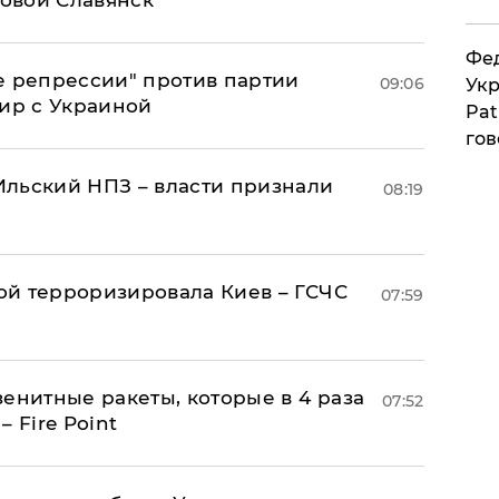
овой Славянск
Фед
е репрессии" против партии
09:06
Укр
мир с Украиной
Pat
гов
льский НПЗ – власти признали
08:19
й терроризировала Киев – ГСЧС
07:59
енитные ракеты, которые в 4 раза
07:52
 Fire Point