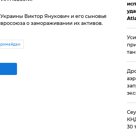
исп
уда
Украины Виктор Янукович и его сыновья
Atl
вросоюза о замораживании их активов.
би
Уси
вромайдан
при
тан
Дро
аэр
зап
эк
​Се
КНД
30 