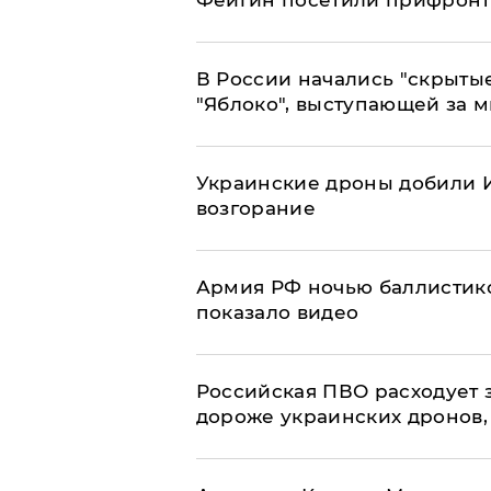
Фейгин посетили прифронт
В России начались "скрыты
"Яблоко", выступающей за 
Украинские дроны добили И
возгорание
Армия РФ ночью баллистико
показало видео
Российская ПВО расходует з
дороже украинских дронов, –