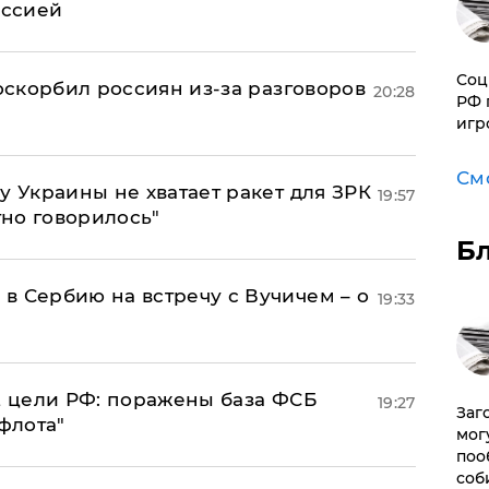
оссией
Соц
 оскорбил россиян из-за разговоров
20:28
РФ 
игр
См
у Украины не хватает ракет для ЗРК
19:57
тно говорилось"
Б
в Сербию на встречу с Вучичем – о
19:33
2 цели РФ: поражены база ФСБ
19:27
Заг
флота"
мог
поо
соб