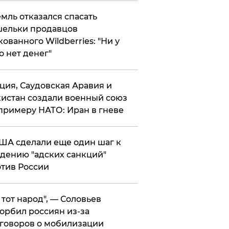
мль отказался спасать
ельки продавцов
кованного Wildberries: "Ни у
о нет денег"
ция, Саудовская Аравия и
истан создали военный союз
примеру НАТО: Иран в гневе
ША сделали еще один шаг к
дению "адских санкций"
тив России
е тот народ", — Соловьев
орбил россиян из-за
говоров о мобилизации