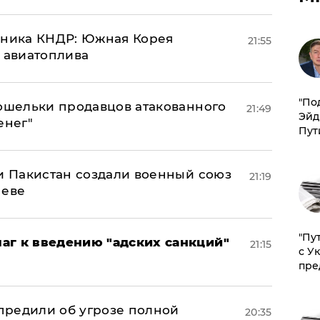
юзника КНДР: Южная Корея
21:55
н авиатоплива
​"По
кошельки продавцов атакованного
21:49
Эйд
енег"
Пут
 и Пакистан создали военный союз
21:19
неве
"Пу
аг к введению "адских санкций"
21:15
с У
пре
предили об угрозе полной
20:35