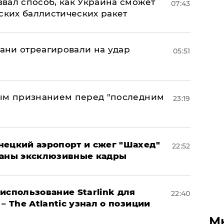
вал способ, как Украина сможет
07:43
ских баллистических ракет
рани отреагировали на удар
05:51
ным признанием перед "последним
23:19
нецкий аэропорт и сжег "Шахед"
22:52
ваны эксклюзивные кадры
использование Starlink для
22:40
– The Atlantic узнал о позиции
М