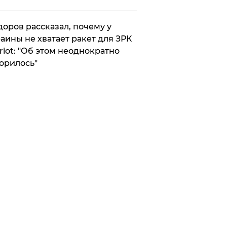
оров рассказал, почему у
аины не хватает ракет для ЗРК
riot: "Об этом неоднократно
орилось"