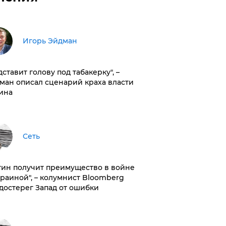
Игорь Эйдман
дставит голову под табакерку", –
ман описал сценарий краха власти
ина
Сеть
тин получит преимущество в войне
краиной", – колумнист Bloomberg
достерег Запад от ошибки