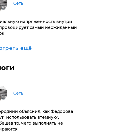
Сеть
иальную напряженность внутри
провоцирует самый неожиданный
ок
отреть ещё
логи
Сеть
ородний объяснил, как Федорова
ут "использовать втемную",
бещав то, чего выполнять не
ираются