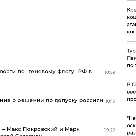
Кре
кош
ата
ког
Тур
Пак
по 
ости по "теневому флоту" РФ в
10:59
В С
вве
про
ение о решении по допуску россиян
10:19
​"Н
оск
, – Макс Покровский и Марк
09:29
раз