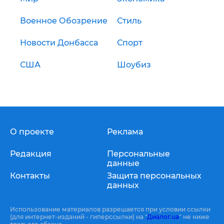
Военное Обозрение
Стиль
Новости Донбасса
Спорт
США
Шоубиз
О проекте
Реклама
Редакция
Персональные
данные
Контакты
Защита персональных
данных
Использование материалов разрешается при условии ссылки
(для интернет-изданий - гиперссылки) на "
Диалог.ua
" не ниже