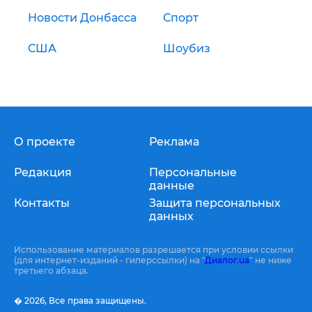
Новости Донбасса
Спорт
США
Шоубиз
О проекте
Реклама
Редакция
Персональные
данные
Контакты
Защита персональных
данных
Использование материалов разрешается при условии ссылки
(для интернет-изданий - гиперссылки) на "
Диалог.ua
" не ниже
третьего абзаца.
� 2026,
Все права защищены.