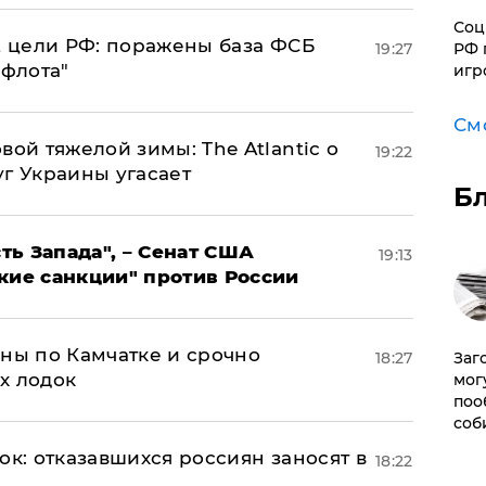
Соц
2 цели РФ: поражены база ФСБ
РФ 
19:27
 флота"
игр
См
вой тяжелой зимы: The Atlantic о
19:22
г Украины угасает
Б
ь Запада", – Сенат США
19:13
кие санкции" против России
ины по Камчатке и срочно
Заг
18:27
х лодок
мог
поо
соб
ок: отказавшихся россиян заносят в
18:22