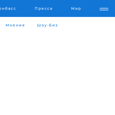
онбасс
Пресса
Мир
Мнение
Шоу-Биз