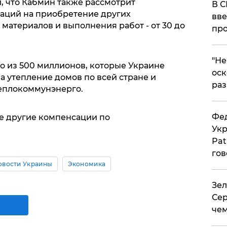
, что Кабмин также рассмотрит
В С
аций на приобретение других
вве
материалов и выполнения работ - от 30 до
про
​"Н
о из 500 миллионов, которые Украине
оск
а утепление домов по всей стране и
раз
еплокоммунэнерго.
Фед
е другие компенсации по
Укр
Pat
гов
овости Украины
Экономика
Зел
Сер
чем