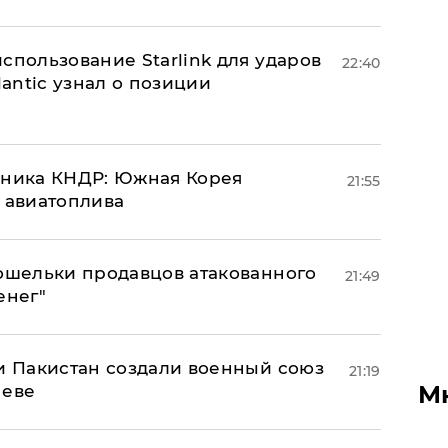
спользование Starlink для ударов
22:40
lantic узнал о позиции
юзника КНДР: Южная Корея
21:55
н авиатоплива
кошельки продавцов атакованного
21:49
енег"
 и Пакистан создали военный союз
21:19
М
неве