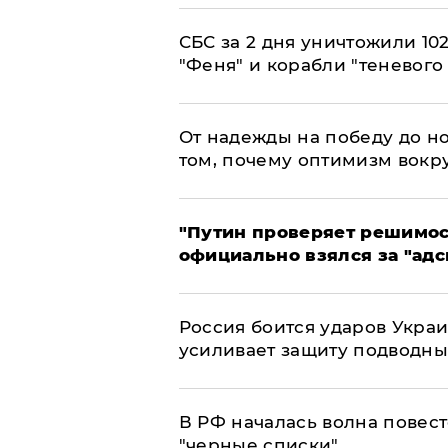
СБС за 2 дня уничтожили 10
"Феня" и корабли "теневого
От надежды на победу до но
том, почему оптимизм вокру
"Путин проверяет решимост
официально взялся за "адс
Россия боится ударов Укра
усиливает защиту подводны
​В РФ началась волна повест
"черные списки"