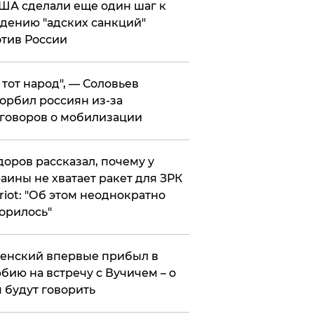
ША сделали еще один шаг к
дению "адских санкций"
тив России
е тот народ", — Соловьев
орбил россиян из-за
говоров о мобилизации
оров рассказал, почему у
аины не хватает ракет для ЗРК
riot: "Об этом неоднократно
орилось"
енский впервые прибыл в
бию на встречу с Вучичем – о
 будут говорить