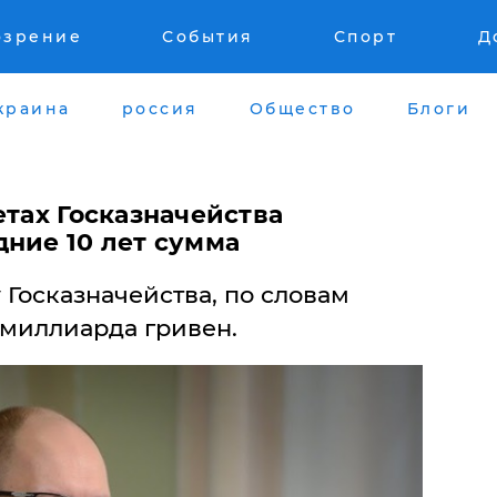
озрение
События
Спорт
Д
краина
россия
Общество
Блоги
етах Госказначейства
дние 10 лет сумма
 Госказначейства, по словам
 миллиарда гривен.