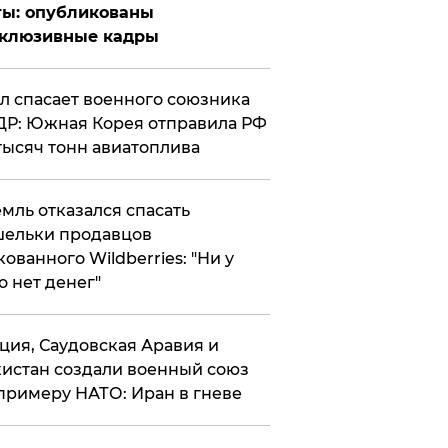
ты: опубликованы
склюзивные кадры
ул спасает военного союзника
Р: Южная Корея отправила РФ
тысяч тонн авиатоплива
мль отказался спасать
ельки продавцов
кованного Wildberries: "Ни у
о нет денег"
ция, Саудовская Аравия и
истан создали военный союз
примеру НАТО: Иран в гневе