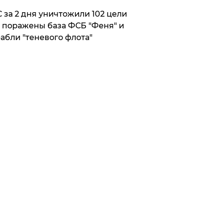
 за 2 дня уничтожили 102 цели
 поражены база ФСБ "Феня" и
абли "теневого флота"