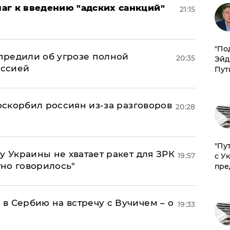
аг к введению "адских санкций"
21:15
​"По
предили об угрозе полной
20:35
Эйд
оссией
Пут
 оскорбил россиян из-за разговоров
20:28
"Пу
у Украины не хватает ракет для ЗРК
19:57
с У
тно говорилось"
пре
в Сербию на встречу с Вучичем – о
19:33