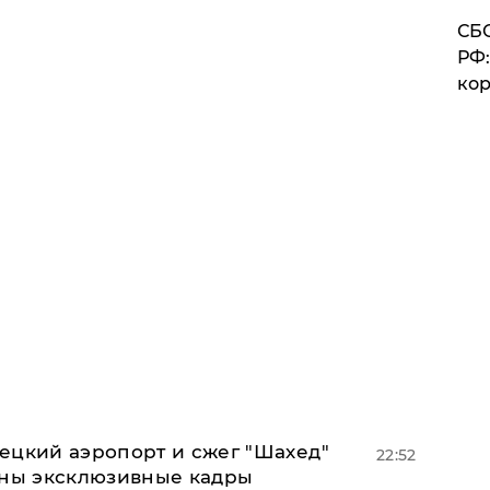
СБС
РФ:
кор
ецкий аэропорт и сжег "Шахед"
22:52
аны эксклюзивные кадры