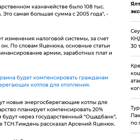
Ял
ударственном казначействе было 108 тыс.
эк
 Это самая большая сумма с 2005 года", -
​Се
КНД
ет изменения налоговой системы, за счет
л он. По словам Яценюка, основные статьи
30 
финансирование армии, заработных плат и
Кре
кош
раина будет компенсировать гражданам
ата
ерегающих котлов для отопления.
ког
ут новые энергосберегающие котлы для
Тур
арство планирует компенсировать 20%
Пак
и будут через государственный "Ощадбанк",
по 
ме ТСН.Тиждень рассказал Арсений Яценюк.