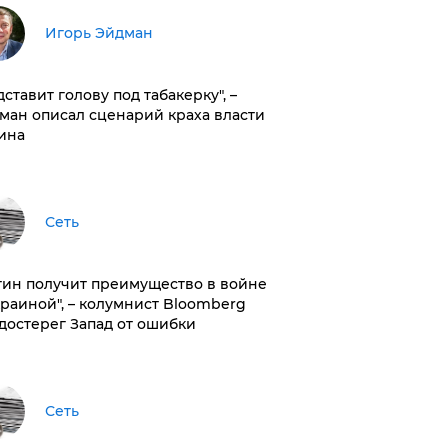
Игорь Эйдман
дставит голову под табакерку", –
ман описал сценарий краха власти
ина
Сеть
тин получит преимущество в войне
краиной", – колумнист Bloomberg
достерег Запад от ошибки
Сеть