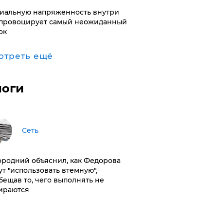
иальную напряженность внутри
провоцирует самый неожиданный
ок
отреть ещё
логи
Сеть
ородний объяснил, как Федорова
ут "использовать втемную",
бещав то, чего выполнять не
ираются