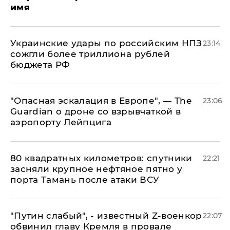
имя
Украинские удары по российским НПЗ
23:14
сожгли более триллиона рублей
бюджета РФ
"Опасная эскалация в Европе", — The
23:06
Guardian о дроне со взрывчаткой в
аэропорту Лейпцига
80 квадратных километров: спутники
22:21
засняли крупное нефтяное пятно у
порта Тамань после атаки ВСУ
​"Путин слабый", - известный Z-военкор
22:07
обвинил главу Кремля в провале