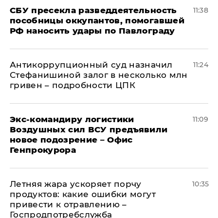
СБУ пресекла разведдеятельность
11:38
пособницы оккупантов, помогавшей
РФ наносить удары по Павлограду
Антикоррупционный суд назначил
11:24
Стефанишиной залог в несколько млн
гривен – подробности ЦПК
Экс-командиру логистики
11:09
Воздушных сил ВСУ предъявили
новое подозрение – Офис
Генпрокурора
Летняя жара ускоряет порчу
10:35
продуктов: какие ошибки могут
привести к отравлению –
Госпродпотребслужба