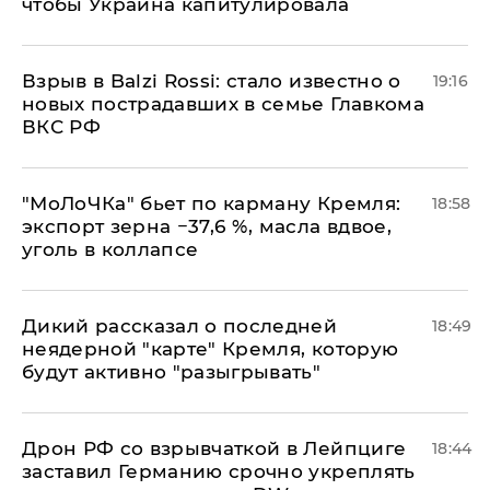
чтобы Украина капитулировала
Взрыв в Balzi Rossi: стало известно о
19:16
новых пострадавших в семье Главкома
ВКС РФ
​"МоЛоЧКа" бьет по карману Кремля:
18:58
экспорт зерна −37,6 %, масла вдвое,
уголь в коллапсе
Дикий рассказал о последней
18:49
неядерной "карте" Кремля, которую
будут активно "разыгрывать"
​Дрон РФ со взрывчаткой в Лейпциге
18:44
заставил Германию срочно укреплять