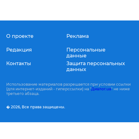
О проекте
Реклама
Редакция
Персональные
данные
Контакты
Защита персональных
данных
Использование материалов разрешается при условии ссылки
(для интернет-изданий - гиперссылки) на "
Диалог.ua
" не ниже
третьего абзаца.
� 2026,
Все права защищены.