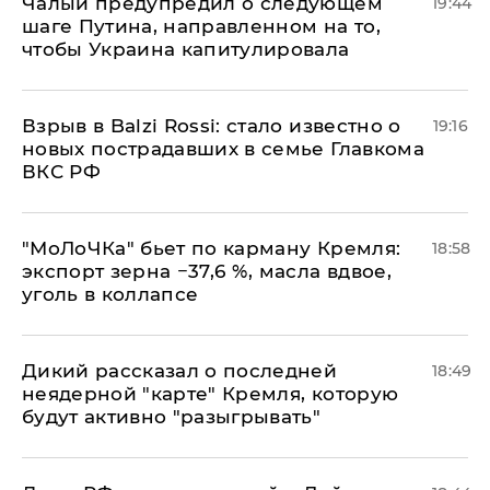
Чалый предупредил о следующем
19:44
шаге Путина, направленном на то,
чтобы Украина капитулировала
Взрыв в Balzi Rossi: стало известно о
19:16
новых пострадавших в семье Главкома
ВКС РФ
​"МоЛоЧКа" бьет по карману Кремля:
18:58
экспорт зерна −37,6 %, масла вдвое,
уголь в коллапсе
Дикий рассказал о последней
18:49
неядерной "карте" Кремля, которую
будут активно "разыгрывать"