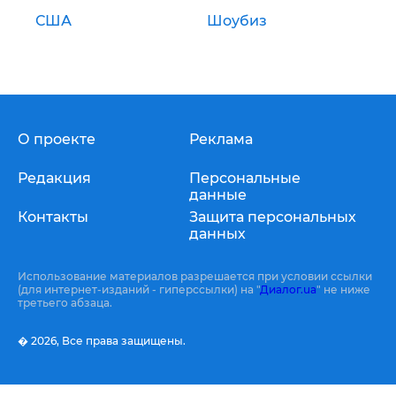
США
Шоубиз
О проекте
Реклама
Редакция
Персональные
данные
Контакты
Защита персональных
данных
Использование материалов разрешается при условии ссылки
(для интернет-изданий - гиперссылки) на "
Диалог.ua
" не ниже
третьего абзаца.
� 2026,
Все права защищены.