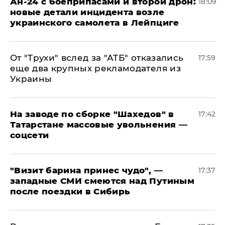
Ан-24 с боеприпасами и второй дрон:
18:09
новые детали инцидента возле
украинского самолета в Лейпциге
От "Трухи" вслед за "АТБ" отказались
17:59
еще два крупных рекламодателя из
Украины
На заводе по сборке "Шахедов" в
17:42
Татарстане массовые увольнения —
соцсети
"Визит барина принес чудо", —
17:37
западные СМИ смеются над Путиным
после поездки в Сибирь