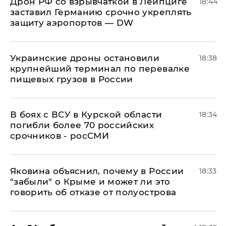
​Дрон РФ со взрывчаткой в Лейпциге
18:44
заставил Германию срочно укреплять
защиту аэропортов — DW
Украинские дроны остановили
18:38
крупнейший терминал по перевалке
пищевых грузов в России
В боях с ВСУ в Курской области
18:34
погибли более 70 российских
срочников - росСМИ
Яковина объяснил, почему в России
18:33
"забыли" о Крыме и может ли это
говорить об отказе от полуострова