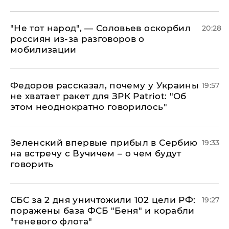
​"Не тот народ", — Соловьев оскорбил
20:28
россиян из-за разговоров о
мобилизации
Федоров рассказал, почему у Украины
19:57
не хватает ракет для ЗРК Patriot: "Об
этом неоднократно говорилось"
Зеленский впервые прибыл в Сербию
19:33
на встречу с Вучичем – о чем будут
говорить
СБС за 2 дня уничтожили 102 цели РФ:
19:27
поражены база ФСБ "Беня" и корабли
"теневого флота"