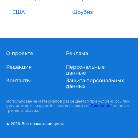
США
Шоубиз
О проекте
Реклама
Редакция
Персональные
данные
Контакты
Защита персональных
данных
Использование материалов разрешается при условии ссылки
(для интернет-изданий - гиперссылки) на "
Диалог.ua
" не ниже
третьего абзаца.
� 2026,
Все права защищены.