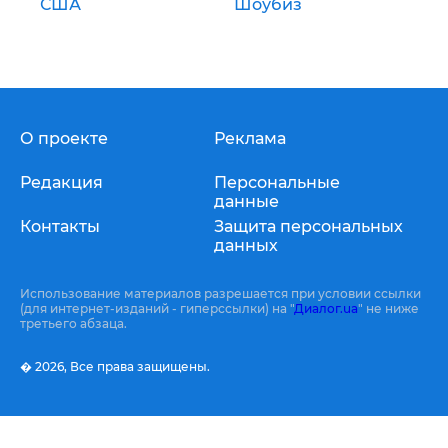
США
Шоубиз
О проекте
Реклама
Редакция
Персональные
данные
Контакты
Защита персональных
данных
Использование материалов разрешается при условии ссылки
(для интернет-изданий - гиперссылки) на "
Диалог.ua
" не ниже
третьего абзаца.
� 2026,
Все права защищены.