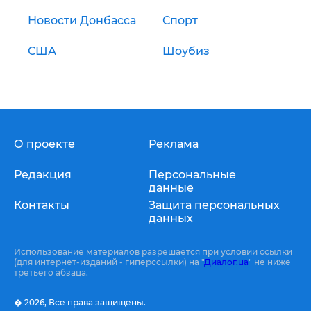
Новости Донбасса
Спорт
США
Шоубиз
О проекте
Реклама
Редакция
Персональные
данные
Контакты
Защита персональных
данных
Использование материалов разрешается при условии ссылки
(для интернет-изданий - гиперссылки) на "
Диалог.ua
" не ниже
третьего абзаца.
� 2026,
Все права защищены.