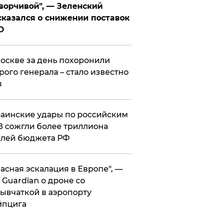
ворчивой", — Зеленский
казался о снижении поставок
О
оскве за день похоронили
рого генерала – стало известно
я
аинские удары по российским
 сожгли более триллиона
блей бюджета РФ
асная эскалация в Европе", —
 Guardian о дроне со
ывчаткой в аэропорту
йпцига