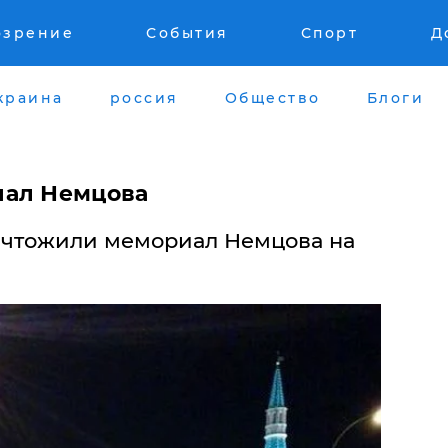
озрение
События
Спорт
Д
краина
россия
Общество
Блоги
иал Немцова
ичтожили мемориал Немцова на