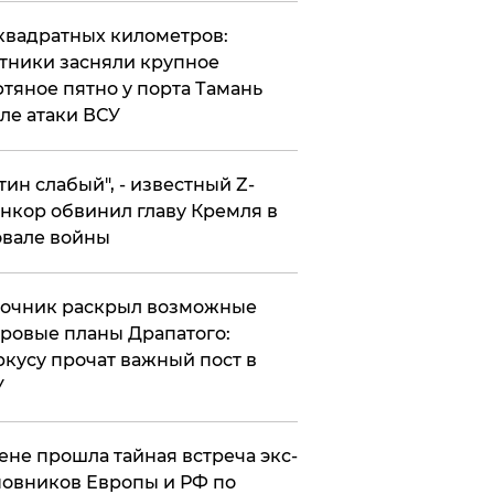
квадратных километров:
тники засняли крупное
тяное пятно у порта Тамань
ле атаки ВСУ
утин слабый", - известный Z-
нкор обвинил главу Кремля в
вале войны
точник раскрыл возможные
ровые планы Драпатого:
кусу прочат важный пост в
У
ене прошла тайная встреча экс-
овников Европы и РФ по