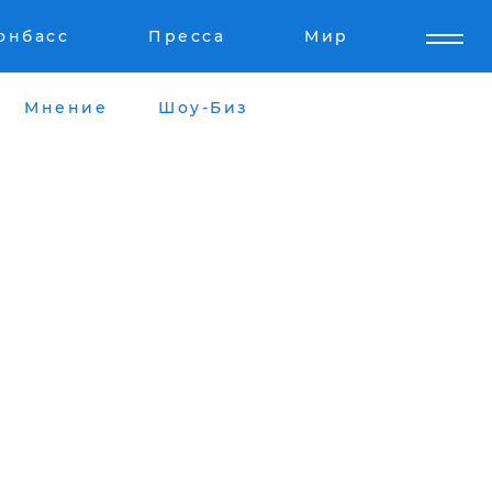
онбасс
Пресса
Мир
Мнение
Шоу-Биз