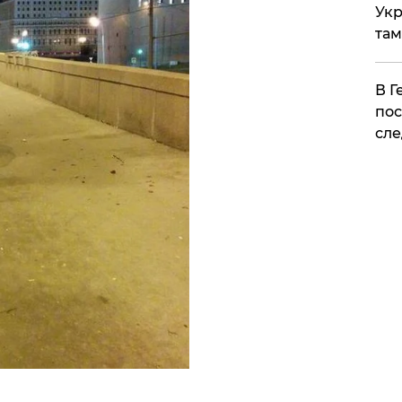
Укр
там
​В 
пос
сле