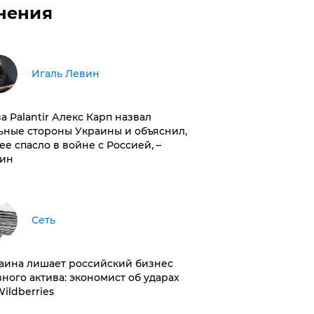
нения
Игаль Левин
ва Palantir Алекс Карп назвал
ьные стороны Украины и объяснил,
 ее спасло в войне с Россией, –
ин
Сеть
раина лишает российский бизнес
вного актива: экономист об ударах
Wildberries