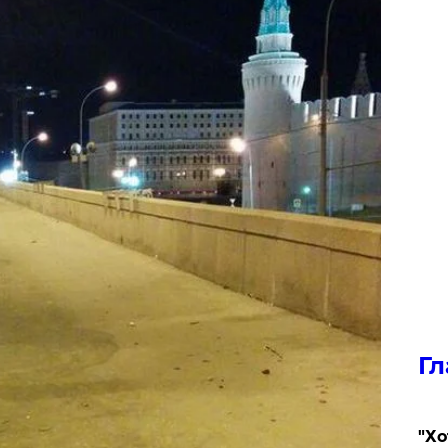
Гл
​"Х