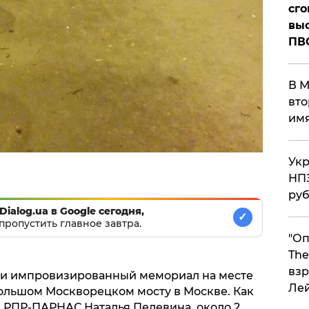
сго
выс
ПВ
В М
вто
им
Укр
НПЗ
ру
Dialog.ua в Google сегодня,
✓
пропустить главное завтра.
"Оп
The
взр
и импровизированный мемориал на месте
Ле
ольшом Москворецком мосту в Москве. Как
и РПР-ПАРНАС Наталья Пелевина, около 2