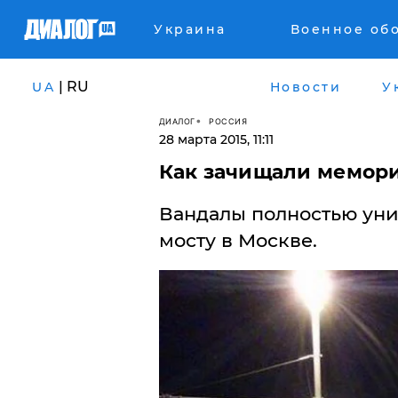
Украина
Военное об
| RU
UA
Новости
У
ДИАЛОГ
РОССИЯ
28 марта 2015, 11:11
Как зачищали мемор
Вандалы полностью ун
мосту в Москве.