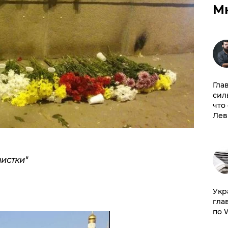
М
Гла
сил
что
Лев
чистки"
​Ук
гла
по 