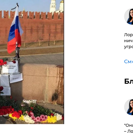
Лор
нич
угр
См
Б
"Он
– Л