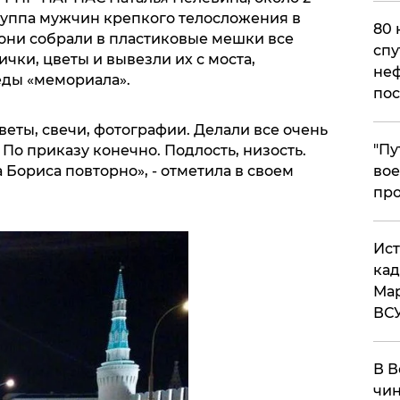
группа мужчин крепкого телосложения в
80 
 они собрали в пластиковые мешки все
спу
ички, цветы и вывезли их с моста,
неф
еды «мемориала».
пос
веты, свечи, фотографии. Делали все очень
​"П
 По приказу конечно. Подлость, низость.
 Бориса повторно», - отметила в своем
вое
про
​Ис
кад
Мар
ВС
В В
чин