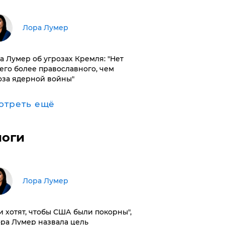
​Лора Лумер
а Лумер об угрозах Кремля: "Нет
его более православного, чем
оза ядерной войны"
отреть ещё
логи
​Лора Лумер
и хотят, чтобы США были покорны",
ора Лумер назвала цель